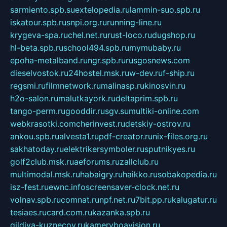
sarmiento.spb.su
extelopedia.ru
lammin-suo.spb.ru
iskatour.spb.ru
snpi.org.ru
running-line.ru
krygeva-spa.ru
chel.net.ru
rust-loco.ru
dugshop.ru
hl-beta.spb.ru
school494.spb.ru
mymubaby.ru
epoha-metalband.ru
ngr.spb.ru
rusgosnews.com
dieselvostok.ru
24hostel.msk.ru
w-dev.ru
f-ship.ru
regsmi.ru
filmnetwork.ru
malinasp.ru
kinosvin.ru
h2o-salon.ru
malutkayork.ru
deltaprim.spb.ru
tango-perm.ru
gooddir.ru
sgv.su
multiki-online.com
webkrasotki.com
cherinvest.ru
detskiy-ostrov.ru
ankou.spb.ru
alvesta1.ru
pdf-creator.ru
nix-files.org.ru
sakhatoday.ru
elektrikersymboler.ru
sputnikyes.ru
golf2club.msk.ru
aeforums.ru
zallclub.ru
multimodal.msk.ru
habaigry.ru
haikko.ru
sobakopedia.ru
isz-fest.ru
ewnc.info
screensaver-clock.net.ru
volnav.spb.ru
comnat.ru
npf.net.ru
7bit.pp.ru
kalugatur.ru
tesiaes.ru
card.com.ru
kazanka.spb.ru
gildiya-kuznecov.ru
kameryboavision.ru