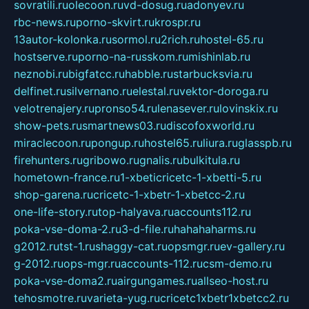
sovratili.ru
olecoon.ru
vd-dosug.ru
adonyev.ru
rbc-news.ru
porno-skvirt.ru
krospr.ru
13autor-kolonka.ru
sormol.ru
2rich.ru
hostel-65.ru
hostserve.ru
porno-na-russkom.ru
mishinlab.ru
neznobi.ru
bigfatcc.ru
habble.ru
starbucksvia.ru
delfinet.ru
silvernano.ru
elestal.ru
vektor-doroga.ru
velotrenajery.ru
pronso54.ru
lenasever.ru
lovinskix.ru
show-pets.ru
smartnews03.ru
discofoxworld.ru
miraclecoon.ru
pongup.ru
hostel65.ru
liura.ru
glasspb.ru
firehunters.ru
gribowo.ru
gnalis.ru
bulkitula.ru
hometown-france.ru
1-xbeticricetc-1-xbetti-5.ru
shop-garena.ru
cricetc-1-xbetr-1-xbetcc-2.ru
one-life-story.ru
top-halyava.ru
accounts112.ru
poka-vse-doma-2.ru
3-d-file.ru
hahahaharms.ru
g2012.ru
tst-1.ru
shaggy-cat.ru
opsmgr.ru
ev-gallery.ru
g-2012.ru
ops-mgr.ru
accounts-112.ru
csm-demo.ru
poka-vse-doma2.ru
airgungames.ru
allseo-host.ru
tehosmotre.ru
varieta-yug.ru
cricetc1xbetr1xbetcc2.ru