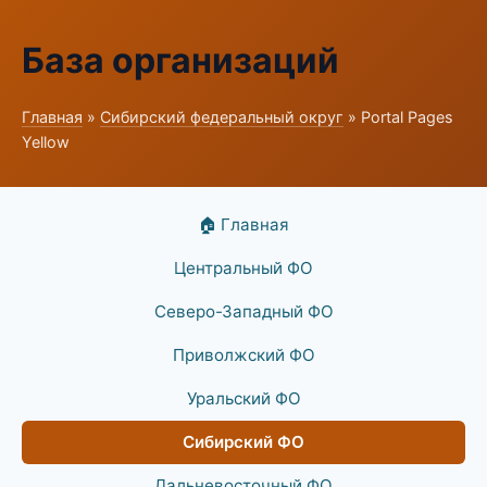
База организаций
Главная
»
Сибирский федеральный округ
» Portal Pages
Yellow
🏠 Главная
Центральный ФО
Северо-Западный ФО
Приволжский ФО
Уральский ФО
Сибирский ФО
Дальневосточный ФО