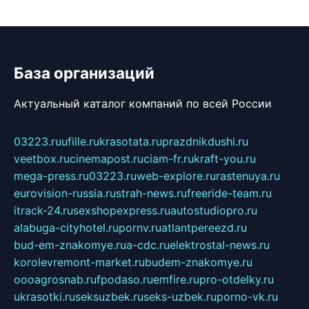
База организаций
Актуальный каталог компаний по всей России
03223.ru
ufille.ru
krasotata.ru
prazdnikdushi.ru
veetbox.ru
cinemapost.ru
ciam-fr.ru
kraft-you.ru
mega-press.ru
03223.ru
web-explore.ru
rastenuya.ru
eurovision-russia.ru
strah-news.ru
freeride-team.ru
itrack-24.ru
sexshopexpress.ru
autostudiopro.ru
alabuga-cityhotel.ru
pornv.ru
atlantpereezd.ru
bud-em-znakomye.ru
a-cdc.ru
elektrostal-news.ru
korolevremont-market.ru
budem-znakomye.ru
oooagrosnab.ru
fpodaso.ru
emfire.ru
pro-otdelky.ru
ukrasotki.ru
seksuzbek.ru
seks-uzbek.ru
porno-vk.ru