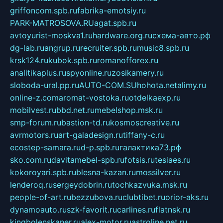
griffoncom.spb.ru
fabrika-emotsiy.ru
PARK-MATROSOVA.RU
agat.spb.ru
avtoyurist-moskva1.ru
hardware.org.ru
схема-авто.рф
dg-lab.ru
angrup.ru
recruiter.spb.ru
music8.spb.ru
krsk124.ru
kubok.spb.ru
romanofforex.ru
analitikaplus.ru
spyonline.ru
zosikamery.ru
sloboda-ural.pp.ru
AUTO-COM.SU
hohota.net
alimy.ru
online-z.com
aromat-vostoka.ru
otdelkaexp.ru
mobilvest.ru
bbd.net.ru
mebelshop.msk.ru
smp-forum.ru
bastion-td.ru
kosmoscreative.ru
avrmotors.ru
art-galadesign.ru
tiffany-c.ru
ecostep-samara.ru
d-p.spb.ru
галактика73.рф
sko.com.ru
davitamebel-spb.ru
fotsis.ru
tesiaes.ru
kokoroyari.spb.ru
blesna-kazan.ru
mossilver.ru
lenderoq.ru
sergeydobrin.ru
tochkazvuka.msk.ru
people-of-art.ru
bezzubova.ru
clubtibet.ru
orior-aks.ru
dynamoauto.ru
szk-favorit.ru
carlines.ru
flatnsk.ru
kingbolenskaner.ru
alex-motor.ru
astroline.net.ru