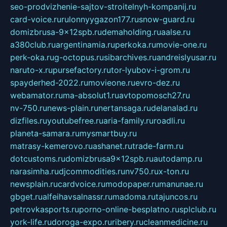
seo-prodvizhenie-sajtov-stroitelnyh-kompanij.ru
card-voice.ru
rulonnyygazon177.ru
snow-guard.ru
domizbrusa-9x12spb.ru
demaholding.ru
aalse.ru
a380club.ru
argentinamia.ru
perkoka.ru
movie-one.ru
perk-oka.ru
g-octopus.ru
sibarchives.ru
andreislyusar.ru
naruto-x.ru
pursefactory.ru
tor-lyubov-i-grom.ru
spayderhed-2022.ru
movieone.ru
evro-dez.ru
webamator.ru
ma-absolut1.ru
avtopomosch27.ru
nv-750.ru
news-plain.ru
nertansaga.ru
delanalad.ru
dizfiles.ru
youtubefree.ru
aria-family.ru
roadli.ru
planeta-samara.ru
mysmartbuy.ru
matrasy-kemerovo.ru
ashanet.ru
trade-farm.ru
dotcustoms.ru
domizbrusa9x12spb.ru
autodamp.ru
narasimha.ru
djcommodities.ru
nv750.ru
x-ton.ru
newsplain.ru
cardvoice.ru
modopaper.ru
manunae.ru
gbget.ru
alfeihavsalnassr.ru
madoma.ru
tajuncos.ru
petrovkasports.ru
porno-online-besplatno.ru
splclub.ru
york-life.ru
doroga-expo.ru
ribery.ru
cleanmedicine.ru