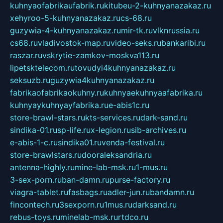
kuhnyaofabrikaufabrik.ru
kitubeu-2-kuhnyanazakaz.ru
xehyroo-5-kuhnyanazakaz.ru
cs-68.ru
guzywia-4-kuhnyanazakaz.ru
mir-tk.ru
vlknrussia.ru
cs68.ru
vladivostok-map.ru
video-seks.ru
bankaribi.ru
raszar.ru
vskrytie-zamkov-moskva113.ru
lipetsktelecom.ru
tovudyi4kuhnyanazakaz.ru
seksuzb.ru
guzywia4kuhnyanazakaz.ru
fabrikaofabrikaokuhny.ru
kuhnyaekuhnyaafabrika.ru
kuhnyaykuhnyayfabrika.ru
e-abis1c.ru
store-brawl-stars.ru
kts-services.ru
dark-sand.ru
sindika-01.ru
sp-life.ru
x-legion.ru
sib-archives.ru
e-abis-1-c.ru
sindika01.ru
venda-festival.ru
store-brawlstars.ru
dooraleksandria.ru
antenna-highly.ru
mine-lab-msk.ru
1-mus.ru
3-sex-porn.ru
ban-damn.ru
purse-factory.ru
viagra-tablet.ru
fasbags.ru
adler-jun.ru
bandamn.ru
fincontech.ru
3sexporn.ru
1mus.ru
darksand.ru
rebus-toys.ru
minelab-msk.ru
rtdco.ru