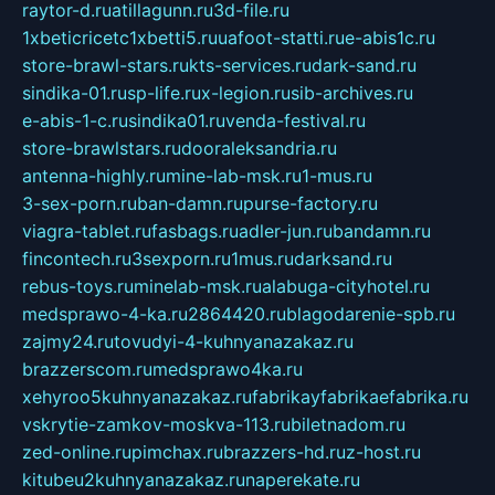
raytor-d.ru
atillagunn.ru
3d-file.ru
1xbeticricetc1xbetti5.ru
uafoot-statti.ru
e-abis1c.ru
store-brawl-stars.ru
kts-services.ru
dark-sand.ru
sindika-01.ru
sp-life.ru
x-legion.ru
sib-archives.ru
e-abis-1-c.ru
sindika01.ru
venda-festival.ru
store-brawlstars.ru
dooraleksandria.ru
antenna-highly.ru
mine-lab-msk.ru
1-mus.ru
3-sex-porn.ru
ban-damn.ru
purse-factory.ru
viagra-tablet.ru
fasbags.ru
adler-jun.ru
bandamn.ru
fincontech.ru
3sexporn.ru
1mus.ru
darksand.ru
rebus-toys.ru
minelab-msk.ru
alabuga-cityhotel.ru
medsprawo-4-ka.ru
2864420.ru
blagodarenie-spb.ru
zajmy24.ru
tovudyi-4-kuhnyanazakaz.ru
brazzerscom.ru
medsprawo4ka.ru
xehyroo5kuhnyanazakaz.ru
fabrikayfabrikaefabrika.ru
vskrytie-zamkov-moskva-113.ru
biletnadom.ru
zed-online.ru
pimchax.ru
brazzers-hd.ru
z-host.ru
kitubeu2kuhnyanazakaz.ru
naperekate.ru