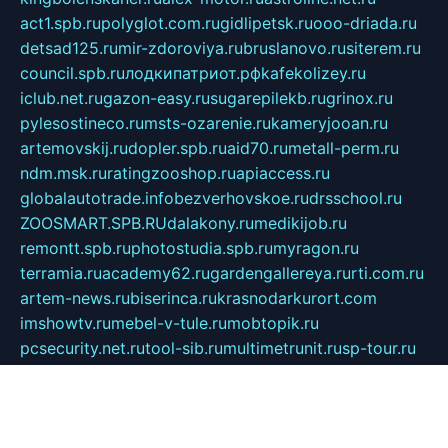
act1.spb.ru
polyglot.com.ru
gidlipetsk.ru
ooo-driada.ru
detsad125.ru
mir-zdoroviya.ru
bruslanovo.ru
siterem.ru
council.spb.ru
лодкипатриот.рф
kafekolizey.ru
iclub.net.ru
gazon-easy.ru
sugarepilekb.ru
grinox.ru
pylesostineco.ru
msts-ozarenie.ru
kameryjooan.ru
artemovskij.ru
dopler.spb.ru
aid70.ru
metall-perm.ru
ndm.msk.ru
ratingzooshop.ru
apiaccess.ru
globalautotrade.info
bezverhovskoe.ru
drsschool.ru
ZOOSMART.SPB.RU
dalakony.ru
medikijob.ru
remontt.spb.ru
photostudia.spb.ru
myragon.ru
terramia.ru
academy62.ru
gardengallereya.ru
rti.com.ru
artem-news.ru
biserinca.ru
krasnodarkurort.com
imshowtv.ru
mebel-v-tule.ru
mobtopik.ru
pcsecurity.net.ru
tool-sib.ru
multimetrunit.ru
sp-tour.ru
fan-cs.ru
santeh-russia.ru
symbian9.net.ru
DSHAIR.RU
tmmotors.spb.ru
xjocuricopii.com
musavtomat.msk.ru
obustrojdom.ru
sovetcik.ru
ybaranovskaya.ru
ppknews.ru
cult-alshei.ru
JAPANRUSSIA.RU