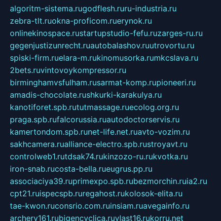
algoritm-sistema.ru
godflesh.ru
ru-industria.ru
zebra-tlt.ru
okna-proficom.ru
erynok.ru
onlinekinospace.ru
startupstudio-fefu.ru
zarges-ru.ru
gegenjustizunrecht.ru
autobalashov.ru
utrovortu.ru
spiski-firm.ru
elara-m.ru
kinomusorka.ru
mkcslava.ru
2bets.ru
vintovoykompressor.ru
birminghamvsfulham.ru
sarmat-komp.ru
pioneeri.ru
amadis-chocolate.ru
shkurki-karakulya.ru
kanotiforet.spb.ru
tutmassage.ru
ecolog.org.ru
praga.spb.ru
falcorussia.ru
autodoctorservis.ru
kamertondom.spb.ru
net-life.net.ru
avto-vozim.ru
sakhcamera.ru
alliance-electro.spb.ru
stroyavt.ru
controlweb1.ru
tdsak74.ru
kinzozo-ru.ru
kvotka.ru
iron-snab.ru
costa-bella.ru
eugrus.pp.ru
associaciya39.ru
primexpo.spb.ru
bezmorchin.ru
ia2.ru
cpt21.ru
ispecspb.ru
regahost.ru
kolosok-elita.ru
tae-kwon.ru
consrio.com.ru
insiam.ru
avegainfo.ru
archery161.ru
bigencyclica.ru
vlast16.ru
korru.net