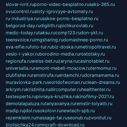
slovar-ivrit.ru
porno-video-besplatno.ru
seks-365.ru
ovucontrol.ru
sloty-igrovyye-avtomaty.ru
ru-industriya.ru
russkoe-porno-besplatno.ru
belgorod-day.ru
digilith.ru
pichkurovlab.ru
medic-today.ru
taksu.ru
comp123.ru
don-ykt.ru
teensvoice.ru
imgsharing.ru
domashnee-porno.ru
eva-elfie.ru
foto-tur.ru
biz-doska.ru
metropoltravel.ru
veslo-i-yakor.ru
borodino-media.ru
rostotsky.ru
regionufa.ru
weiss-bet.ru
zaryna.ru
casinotablet.ru
universalia.ru
remont-mebeli-moscow.ru
termomur.ru
clubfisher.ru
remstirufa.ru
erdamchi.ru
doramamama.ru
muraviovka-park.ru
worldofwoman.ru
clean-dreams.ru
arkrym.ru
kristinita.ru
dircomputer.ru
healthenter.ru
textexperts.ru
pivnaya-kruzhka.ru
kinofilmy-2021.ru
demolalapaluza.ru
tanyavanya.ru
remstir-tolyatti.ru
msdip.ru
jdol.ru
sokolovr.ru
newtech-spb.ru
rezemkleim.ru
massage-tai.ru
seonub.ru
zvonitut.ru
biolisichka24.ru
mncraft-download.ru