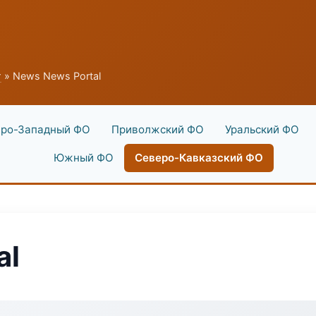
г
» News News Portal
ро-Западный ФО
Приволжский ФО
Уральский ФО
Южный ФО
Северо-Кавказский ФО
al