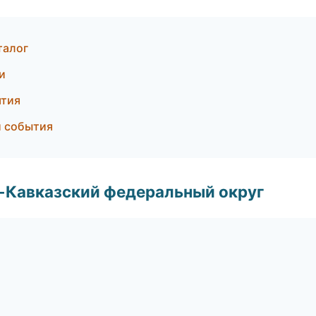
талог
и
ятия
и события
о-Кавказский федеральный округ