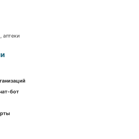
, аптеки
ми
ганизаций
чат-бот
арты