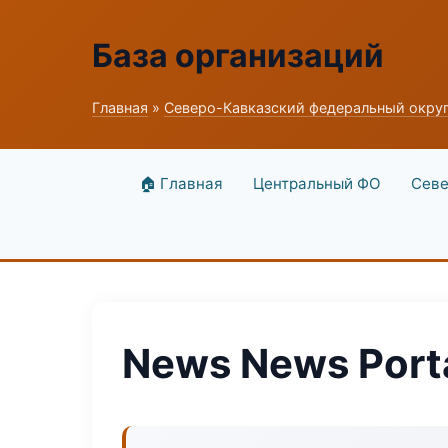
База организаций
Главная
»
Северо-Кавказский федеральный окру
🏠 Главная
Центральный ФО
Севе
News News Port