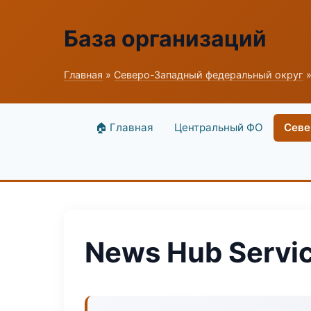
База организаций
Главная
»
Северо-Западный федеральный округ
»
🏠 Главная
Центральный ФО
Севе
News Hub Servi