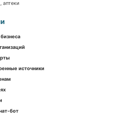
, аптеки
ми
 бизнеса
ганизаций
арты
еренные источники
онам
иях
и
чат-бот