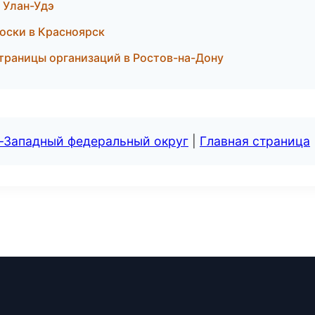
в Улан-Удэ
доски в Красноярск
траницы организаций в Ростов-на-Дону
о-Западный федеральный округ
|
Главная страница