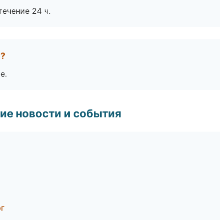
течение 24 ч.
е?
е.
ие новости и события
рг