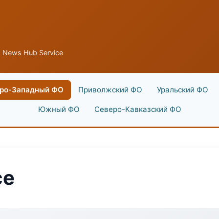
 News Hub Service
ро-Западный ФО
Приволжский ФО
Уральский ФО
Южный ФО
Северо-Кавказский ФО
ce