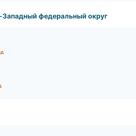
о-Западный федеральный округ
ад
д