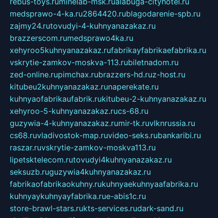
rebus-toys.ru
minelab-msk.ru
alabuga-cityhotel.ru
medsprawo-4-ka.ru
2864420.ru
blagodarenie-spb.ru
zajmy24.ru
tovudyi-4-kuhnyanazakaz.ru
brazzerscom.ru
medsprawo4ka.ru
xehyroo5kuhnyanazakaz.ru
fabrikayfabrikaefabrika.ru
vskrytie-zamkov-moskva-113.ru
biletnadom.ru
zed-online.ru
pimchax.ru
brazzers-hd.ru
z-host.ru
kitubeu2kuhnyanazakaz.ru
naperekate.ru
kuhnyaofabrikaufabrik.ru
kitubeu-2-kuhnyanazakaz.ru
xehyroo-5-kuhnyanazakaz.ru
cs-68.ru
guzywia-4-kuhnyanazakaz.ru
mir-tk.ru
vlknrussia.ru
cs68.ru
vladivostok-map.ru
video-seks.ru
bankaribi.ru
raszar.ru
vskrytie-zamkov-moskva113.ru
lipetsktelecom.ru
tovudyi4kuhnyanazakaz.ru
seksuzb.ru
guzywia4kuhnyanazakaz.ru
fabrikaofabrikaokuhny.ru
kuhnyaekuhnyaafabrika.ru
kuhnyaykuhnyayfabrika.ru
e-abis1c.ru
store-brawl-stars.ru
kts-services.ru
dark-sand.ru