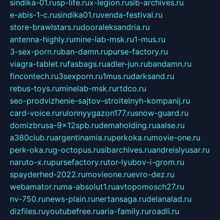
sindika-01.ru
sp-life.ru
x-legion.ru
sib-archives.ru
e-abis-1-c.ru
sindika01.ru
venda-festival.ru
store-brawlstars.ru
dooraleksandria.ru
antenna-highly.ru
mine-lab-msk.ru
1-mus.ru
3-sex-porn.ru
ban-damn.ru
purse-factory.ru
viagra-tablet.ru
fasbags.ru
adler-jun.ru
bandamn.ru
fincontech.ru
3sexporn.ru
1mus.ru
darksand.ru
rebus-toys.ru
minelab-msk.ru
rtdco.ru
seo-prodvizhenie-sajtov-stroitelnyh-kompanij.ru
card-voice.ru
rulonnyygazon177.ru
snow-guard.ru
domizbrusa-9x12spb.ru
demaholding.ru
aalse.ru
a380club.ru
argentinamia.ru
perkoka.ru
movie-one.ru
perk-oka.ru
g-octopus.ru
sibarchives.ru
andreislyusar.ru
naruto-x.ru
pursefactory.ru
tor-lyubov-i-grom.ru
spayderhed-2022.ru
movieone.ru
evro-dez.ru
webamator.ru
ma-absolut1.ru
avtopomosch27.ru
nv-750.ru
news-plain.ru
nertansaga.ru
delanalad.ru
dizfiles.ru
youtubefree.ru
aria-family.ru
roadli.ru