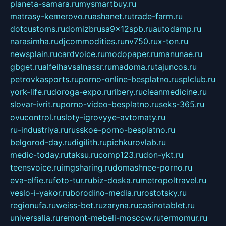
planeta-samara.ru
mysmartbuy.ru
matrasy-kemerovo.ru
ashanet.ru
trade-farm.ru
dotcustoms.ru
domizbrusa9x12spb.ru
autodamp.ru
narasimha.ru
djcommodities.ru
nv750.ru
x-ton.ru
newsplain.ru
cardvoice.ru
modopaper.ru
manunae.ru
gbget.ru
alfeihavsalnassr.ru
madoma.ru
tajuncos.ru
petrovkasports.ru
porno-online-besplatno.ru
splclub.ru
york-life.ru
doroga-expo.ru
ribery.ru
cleanmedicine.ru
slovar-ivrit.ru
porno-video-besplatno.ru
seks-365.ru
ovucontrol.ru
sloty-igrovyye-avtomaty.ru
ru-industriya.ru
russkoe-porno-besplatno.ru
belgorod-day.ru
digilith.ru
pichkurovlab.ru
medic-today.ru
taksu.ru
comp123.ru
don-ykt.ru
teensvoice.ru
imgsharing.ru
domashnee-porno.ru
eva-elfie.ru
foto-tur.ru
biz-doska.ru
metropoltravel.ru
veslo-i-yakor.ru
borodino-media.ru
rostotsky.ru
regionufa.ru
weiss-bet.ru
zaryna.ru
casinotablet.ru
universalia.ru
remont-mebeli-moscow.ru
termomur.ru