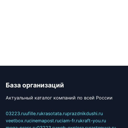
База организаций
Актуальный каталог компаний по всей России
03223.ru
ufille.ru
krasotata.ru
prazdnikdushi.ru
veetbox.ru
cinemapost.ru
ciam-fr.ru
kraft-you.ru
mega-press.ru
03223.ru
web-explore.ru
rastenuya.ru