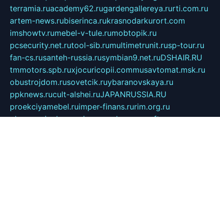
terramia.ru
academy62.ru
gardengallereya.ru
rti.com.ru
artem-news.ru
biserinca.ru
krasnodarkurort.com
imshowtv.ru
mebel-v-tule.ru
mobtopik.ru
pcsecurity.net.ru
tool-sib.ru
multimetrunit.ru
sp-tour.ru
fan-cs.ru
santeh-russia.ru
symbian9.net.ru
DSHAIR.RU
tmmotors.spb.ru
xjocuricopii.com
musavtomat.msk.ru
obustrojdom.ru
sovetcik.ru
ybaranovskaya.ru
ppknews.ru
cult-alshei.ru
JAPANRUSSIA.RU
proekciyamebel.ru
imper-finans.ru
rim.org.ru
glamourai.ru
brassminus.ru
zabor-pro.ru
ftn.pp.ru
dorogoe58.ru
laimengpacker.ru
kuzova-zapchasti.ru
sageerp.ru
taxodrom.ru
dsrazvitie.ru
hardcity.net.ru
ratinghomegames.ru
topservice25.ru
gubernyan.ru
gtglasslined.ru
ii4.ru
tssport.spb.ru
andorra24.com
blackwallstreet.ru
oboimos.ru
optim-doors.com.ru
ikuch.ru
nycr.org.ru
npa21.ru
vremya-ch.spb.ru
desert000.ru
ivtorgi.ru
ifiori.ru
catalog-statei.ru
dcv.org.ru
spetsmaster174.ru
ipkameryhiseeu.ru