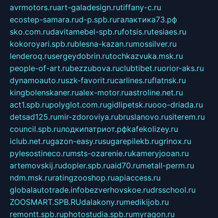
avrmotors.ru
art-galadesign.ru
tiffany-c.ru
ecostep-samara.ru
d-p.spb.ru
галактика73.рф
sko.com.ru
davitamebel-spb.ru
fotsis.ru
tesiaes.ru
kokoroyari.spb.ru
blesna-kazan.ru
mossilver.ru
lenderoq.ru
sergeydobrin.ru
tochkazvuka.msk.ru
people-of-art.ru
bezzubova.ru
clubtibet.ru
orior-aks.ru
dynamoauto.ru
szk-favorit.ru
carlines.ru
flatnsk.ru
kingbolenskaner.ru
alex-motor.ru
astroline.net.ru
act1.spb.ru
polyglot.com.ru
gidlipetsk.ru
ooo-driada.ru
detsad125.ru
mir-zdoroviya.ru
bruslanovo.ru
siterem.ru
council.spb.ru
лодкипатриот.рф
kafekolizey.ru
iclub.net.ru
gazon-easy.ru
sugarepilekb.ru
grinox.ru
pylesostineco.ru
msts-ozarenie.ru
kameryjooan.ru
artemovskij.ru
dopler.spb.ru
aid70.ru
metall-perm.ru
ndm.msk.ru
ratingzooshop.ru
apiaccess.ru
globalautotrade.info
bezverhovskoe.ru
drsschool.ru
ZOOSMART.SPB.RU
dalakony.ru
medikijob.ru
remontt.spb.ru
photostudia.spb.ru
myragon.ru