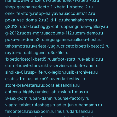
hometown-france.ru
1-xbeticricetc-1-xbetti-5.ru
shop-garena.ru
cricetc-1-xbetr-1-xbetcc-2.ru
one-life-story.ru
top-halyava.ru
accounts112.ru
poka-vse-doma-2.ru
3-d-file.ru
hahahaharms.ru
g2012.ru
tst-1.ru
shaggy-cat.ru
opsmgr.ru
ev-gallery.ru
g-2012.ru
ops-mgr.ru
accounts-112.ru
csm-demo.ru
poka-vse-doma2.ru
airgungames.ru
allseo-host.ru
tehosmotre.ru
varieta-yug.ru
cricetc1xbetr1xbetcc2.ru
raytor-d.ru
atillagunn.ru
3d-file.ru
1xbeticricetc1xbetti5.ru
uafoot-statti.ru
e-abis1c.ru
store-brawl-stars.ru
kts-services.ru
dark-sand.ru
sindika-01.ru
sp-life.ru
x-legion.ru
sib-archives.ru
e-abis-1-c.ru
sindika01.ru
venda-festival.ru
store-brawlstars.ru
dooraleksandria.ru
antenna-highly.ru
mine-lab-msk.ru
1-mus.ru
3-sex-porn.ru
ban-damn.ru
purse-factory.ru
viagra-tablet.ru
fasbags.ru
adler-jun.ru
bandamn.ru
fincontech.ru
3sexporn.ru
1mus.ru
darksand.ru