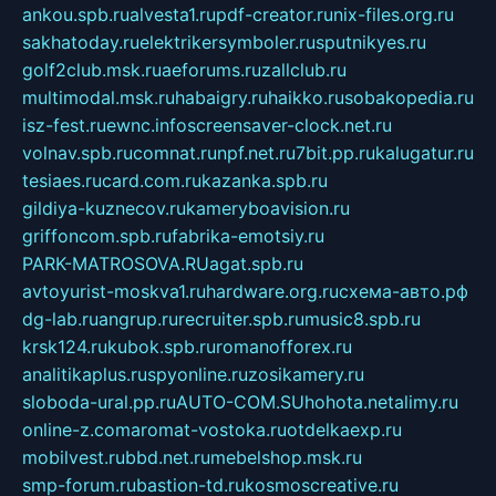
ankou.spb.ru
alvesta1.ru
pdf-creator.ru
nix-files.org.ru
sakhatoday.ru
elektrikersymboler.ru
sputnikyes.ru
golf2club.msk.ru
aeforums.ru
zallclub.ru
multimodal.msk.ru
habaigry.ru
haikko.ru
sobakopedia.ru
isz-fest.ru
ewnc.info
screensaver-clock.net.ru
volnav.spb.ru
comnat.ru
npf.net.ru
7bit.pp.ru
kalugatur.ru
tesiaes.ru
card.com.ru
kazanka.spb.ru
gildiya-kuznecov.ru
kameryboavision.ru
griffoncom.spb.ru
fabrika-emotsiy.ru
PARK-MATROSOVA.RU
agat.spb.ru
avtoyurist-moskva1.ru
hardware.org.ru
схема-авто.рф
dg-lab.ru
angrup.ru
recruiter.spb.ru
music8.spb.ru
krsk124.ru
kubok.spb.ru
romanofforex.ru
analitikaplus.ru
spyonline.ru
zosikamery.ru
sloboda-ural.pp.ru
AUTO-COM.SU
hohota.net
alimy.ru
online-z.com
aromat-vostoka.ru
otdelkaexp.ru
mobilvest.ru
bbd.net.ru
mebelshop.msk.ru
smp-forum.ru
bastion-td.ru
kosmoscreative.ru