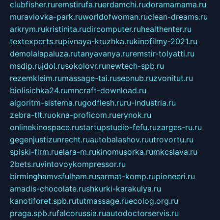
clubfisher.ru
remstirufa.ru
erdamchi.ru
doramamama.ru
muraviovka-park.ru
worldofwoman.ru
clean-dreams.ru
arkrym.ru
kristinita.ru
dircomputer.ru
healthenter.ru
textexperts.ru
pivnaya-kruzhka.ru
kinofilmy-2021.ru
demolalapaluza.ru
tanyavanya.ru
remstir-tolyatti.ru
msdip.ru
jdol.ru
sokolovr.ru
newtech-spb.ru
rezemkleim.ru
massage-tai.ru
seonub.ru
zvonitut.ru
biolisichka24.ru
mncraft-download.ru
algoritm-sistema.ru
godflesh.ru
ru-industria.ru
zebra-tlt.ru
okna-proficom.ru
erynok.ru
onlinekinospace.ru
startupstudio-fefu.ru
zarges-ru.ru
gegenjustizunrecht.ru
autobalashov.ru
utrovortu.ru
spiski-firm.ru
elara-m.ru
kinomusorka.ru
mkcslava.ru
2bets.ru
vintovoykompressor.ru
birminghamvsfulham.ru
sarmat-komp.ru
pioneeri.ru
amadis-chocolate.ru
shkurki-karakulya.ru
kanotiforet.spb.ru
tutmassage.ru
ecolog.org.ru
praga.spb.ru
falcorussia.ru
autodoctorservis.ru