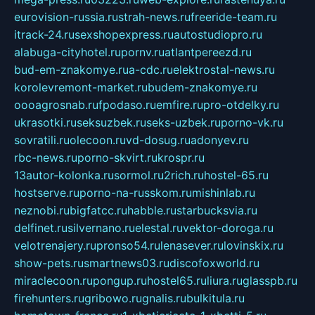
eurovision-russia.ru
strah-news.ru
freeride-team.ru
itrack-24.ru
sexshopexpress.ru
autostudiopro.ru
alabuga-cityhotel.ru
pornv.ru
atlantpereezd.ru
bud-em-znakomye.ru
a-cdc.ru
elektrostal-news.ru
korolevremont-market.ru
budem-znakomye.ru
oooagrosnab.ru
fpodaso.ru
emfire.ru
pro-otdelky.ru
ukrasotki.ru
seksuzbek.ru
seks-uzbek.ru
porno-vk.ru
sovratili.ru
olecoon.ru
vd-dosug.ru
adonyev.ru
rbc-news.ru
porno-skvirt.ru
krospr.ru
13autor-kolonka.ru
sormol.ru
2rich.ru
hostel-65.ru
hostserve.ru
porno-na-russkom.ru
mishinlab.ru
neznobi.ru
bigfatcc.ru
habble.ru
starbucksvia.ru
delfinet.ru
silvernano.ru
elestal.ru
vektor-doroga.ru
velotrenajery.ru
pronso54.ru
lenasever.ru
lovinskix.ru
show-pets.ru
smartnews03.ru
discofoxworld.ru
miraclecoon.ru
pongup.ru
hostel65.ru
liura.ru
glasspb.ru
firehunters.ru
gribowo.ru
gnalis.ru
bulkitula.ru