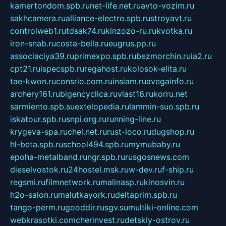
kamertondom.spb.ru
net-life.net.ru
avto-vozim.ru
sakhcamera.ru
alliance-electro.spb.ru
stroyavt.ru
controlweb1.ru
tdsak74.ru
kinzozo-ru.ru
kvotka.ru
iron-snab.ru
costa-bella.ru
eugrus.pp.ru
associaciya39.ru
primexpo.spb.ru
bezmorchin.ru
ia2.ru
cpt21.ru
ispecspb.ru
regahost.ru
kolosok-elita.ru
tae-kwon.ru
consrio.com.ru
insiam.ru
avegainfo.ru
archery161.ru
bigencyclica.ru
vlast16.ru
korru.net
sarmiento.spb.su
extelopedia.ru
lammin-suo.spb.ru
iskatour.spb.ru
snpi.org.ru
running-line.ru
krygeva-spa.ru
chel.net.ru
rust-loco.ru
dugshop.ru
hl-beta.spb.ru
school494.spb.ru
mymubaby.ru
epoha-metalband.ru
ngr.spb.ru
rusgosnews.com
dieselvostok.ru
24hostel.msk.ru
w-dev.ru
f-ship.ru
regsmi.ru
filmnetwork.ru
malinasp.ru
kinosvin.ru
h2o-salon.ru
malutkayork.ru
deltaprim.spb.ru
tango-perm.ru
gooddir.ru
sgv.su
multiki-online.com
webkrasotki.com
cherinvest.ru
detskiy-ostrov.ru