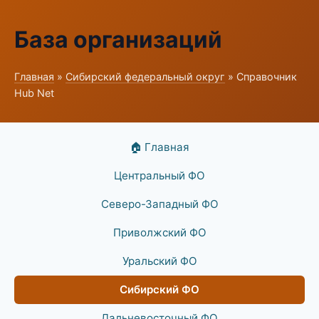
База организаций
Главная
»
Сибирский федеральный округ
» Справочник
Hub Net
🏠 Главная
Центральный ФО
Северо-Западный ФО
Приволжский ФО
Уральский ФО
Сибирский ФО
Дальневосточный ФО