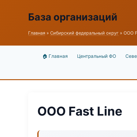
База организаций
Главная
»
Сибирский федеральный округ
» ООО F
🏠 Главная
Центральный ФО
Севе
ООО Fast Line