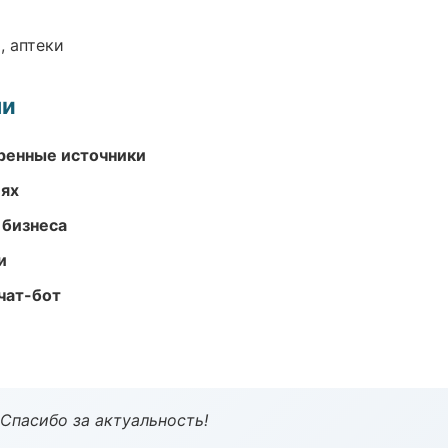
, аптеки
ми
еренные источники
иях
 бизнеса
и
чат-бот
 Спасибо за актуальность!