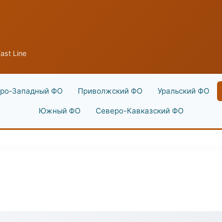
ast Line
ро-Западный ФО
Приволжский ФО
Уральский ФО
Южный ФО
Северо-Кавказский ФО