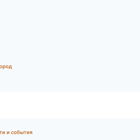
город
ти и события