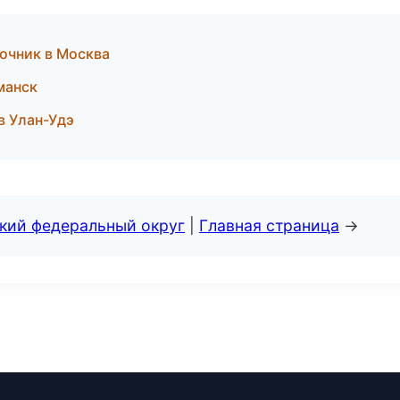
очник в Москва
манск
в Улан-Удэ
ский федеральный округ
|
Главная страница
→