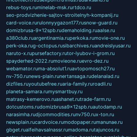
rebus-toys.ru
minelab-msk.ru
rtdco.ru
seo-prodvizhenie-sajtov-stroitelnyh-kompanij.ru
card-voice.ru
rulonnyygazon177.ru
snow-guard.ru
domizbrusa-9x12spb.ru
demaholding.ru
aalse.ru
a380club.ru
argentinamia.ru
perkoka.ru
movie-one.ru
perk-oka.ru
g-octopus.ru
sibarchives.ru
andreislyusar.ru
naruto-x.ru
pursefactory.ru
tor-lyubov-i-grom.ru
spayderhed-2022.ru
movieone.ru
evro-dez.ru
webamator.ru
ma-absolut1.ru
avtopomosch27.ru
nv-750.ru
news-plain.ru
nertansaga.ru
delanalad.ru
dizfiles.ru
youtubefree.ru
aria-family.ru
roadli.ru
planeta-samara.ru
mysmartbuy.ru
matrasy-kemerovo.ru
ashanet.ru
trade-farm.ru
dotcustoms.ru
domizbrusa9x12spb.ru
autodamp.ru
narasimha.ru
djcommodities.ru
nv750.ru
x-ton.ru
newsplain.ru
cardvoice.ru
modopaper.ru
manunae.ru
gbget.ru
alfeihavsalnassr.ru
madoma.ru
tajuncos.ru