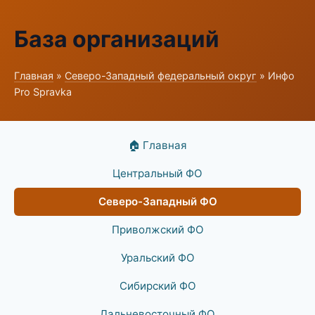
База организаций
Главная
»
Северо-Западный федеральный округ
» Инфо
Pro Spravka
🏠 Главная
Центральный ФО
Северо-Западный ФО
Приволжский ФО
Уральский ФО
Сибирский ФО
Дальневосточный ФО