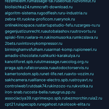
rezemkleim.ru
massage-tai.ru
seonub.ru
zvonitut.ru
biolisichka24.ru
mncraft-download.ru
algoritm-sistema.ru
godflesh.ru
ru-industria.ru
zebra-tlt.ru
okna-proficom.ru
erynok.ru
onlinekinospace.ru
startupstudio-fefu.ru
zarges-ru.ru
gegenjustizunrecht.ru
autobalashov.ru
utrovortu.ru
spiski-firm.ru
elara-m.ru
kinomusorka.ru
mkcslava.ru
2bets.ru
vintovoykompressor.ru
birminghamvsfulham.ru
sarmat-komp.ru
pioneeri.ru
amadis-chocolate.ru
shkurki-karakulya.ru
kanotiforet.spb.ru
tutmassage.ru
ecolog.org.ru
praga.spb.ru
falcorussia.ru
autodoctorservis.ru
kamertondom.spb.ru
net-life.net.ru
avto-vozim.ru
sakhcamera.ru
alliance-electro.spb.ru
stroyavt.ru
controlweb1.ru
tdsak74.ru
kinzozo-ru.ru
kvotka.ru
iron-snab.ru
costa-bella.ru
eugrus.pp.ru
associaciya39.ru
primexpo.spb.ru
bezmorchin.ru
ia2.ru
cpt21.ru
ispecspb.ru
regahost.ru
kolosok-elita.ru