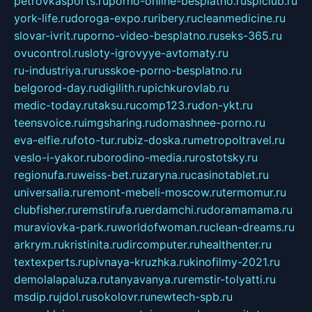
petrovkasports.ru
porno-online-besplatno.ru
splclub.ru
york-life.ru
doroga-expo.ru
ribery.ru
cleanmedicine.ru
slovar-ivrit.ru
porno-video-besplatno.ru
seks-365.ru
ovucontrol.ru
sloty-igrovyye-avtomaty.ru
ru-industriya.ru
russkoe-porno-besplatno.ru
belgorod-day.ru
digilith.ru
pichkurovlab.ru
medic-today.ru
taksu.ru
comp123.ru
don-ykt.ru
teensvoice.ru
imgsharing.ru
domashnee-porno.ru
eva-elfie.ru
foto-tur.ru
biz-doska.ru
metropoltravel.ru
veslo-i-yakor.ru
borodino-media.ru
rostotsky.ru
regionufa.ru
weiss-bet.ru
zaryna.ru
casinotablet.ru
universalia.ru
remont-mebeli-moscow.ru
termomur.ru
clubfisher.ru
remstirufa.ru
erdamchi.ru
doramamama.ru
muraviovka-park.ru
worldofwoman.ru
clean-dreams.ru
arkrym.ru
kristinita.ru
dircomputer.ru
healthenter.ru
textexperts.ru
pivnaya-kruzhka.ru
kinofilmy-2021.ru
demolalapaluza.ru
tanyavanya.ru
remstir-tolyatti.ru
msdip.ru
jdol.ru
sokolovr.ru
newtech-spb.ru