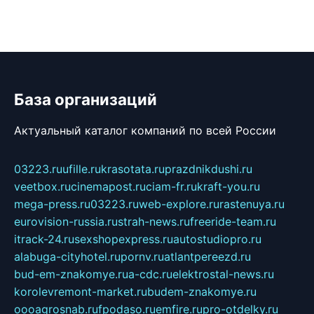
База организаций
Актуальный каталог компаний по всей России
03223.ru
ufille.ru
krasotata.ru
prazdnikdushi.ru
veetbox.ru
cinemapost.ru
ciam-fr.ru
kraft-you.ru
mega-press.ru
03223.ru
web-explore.ru
rastenuya.ru
eurovision-russia.ru
strah-news.ru
freeride-team.ru
itrack-24.ru
sexshopexpress.ru
autostudiopro.ru
alabuga-cityhotel.ru
pornv.ru
atlantpereezd.ru
bud-em-znakomye.ru
a-cdc.ru
elektrostal-news.ru
korolevremont-market.ru
budem-znakomye.ru
oooagrosnab.ru
fpodaso.ru
emfire.ru
pro-otdelky.ru