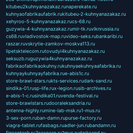
kitubeu2kuhnyanazakaz.ru
naperekate.ru
kuhnyaofabrikaufabrik.ru
kitubeu-2-kuhnyanazakaz.ru
xehyroo-5-kuhnyanazakaz.ru
cs-68.ru
guzywia-4-kuhnyanazakaz.ru
mir-tk.ru
vlknrussia.ru
cs68.ru
vladivostok-map.ru
video-seks.ru
bankaribi.ru
raszar.ru
vskrytie-zamkov-moskva113.ru
lipetsktelecom.ru
tovudyi4kuhnyanazakaz.ru
seksuzb.ru
guzywia4kuhnyanazakaz.ru
fabrikaofabrikaokuhny.ru
kuhnyaekuhnyaafabrika.ru
kuhnyaykuhnyayfabrika.ru
e-abis1c.ru
store-brawl-stars.ru
kts-services.ru
dark-sand.ru
sindika-01.ru
sp-life.ru
x-legion.ru
sib-archives.ru
e-abis-1-c.ru
sindika01.ru
venda-festival.ru
store-brawlstars.ru
dooraleksandria.ru
antenna-highly.ru
mine-lab-msk.ru
1-mus.ru
3-sex-porn.ru
ban-damn.ru
purse-factory.ru
viagra-tablet.ru
fasbags.ru
adler-jun.ru
bandamn.ru
fincontech.ru
3sexporn.ru
1mus.ru
darksand.ru