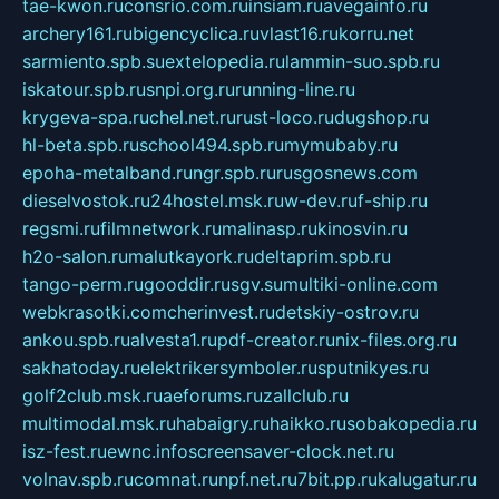
tae-kwon.ru
consrio.com.ru
insiam.ru
avegainfo.ru
archery161.ru
bigencyclica.ru
vlast16.ru
korru.net
sarmiento.spb.su
extelopedia.ru
lammin-suo.spb.ru
iskatour.spb.ru
snpi.org.ru
running-line.ru
krygeva-spa.ru
chel.net.ru
rust-loco.ru
dugshop.ru
hl-beta.spb.ru
school494.spb.ru
mymubaby.ru
epoha-metalband.ru
ngr.spb.ru
rusgosnews.com
dieselvostok.ru
24hostel.msk.ru
w-dev.ru
f-ship.ru
regsmi.ru
filmnetwork.ru
malinasp.ru
kinosvin.ru
h2o-salon.ru
malutkayork.ru
deltaprim.spb.ru
tango-perm.ru
gooddir.ru
sgv.su
multiki-online.com
webkrasotki.com
cherinvest.ru
detskiy-ostrov.ru
ankou.spb.ru
alvesta1.ru
pdf-creator.ru
nix-files.org.ru
sakhatoday.ru
elektrikersymboler.ru
sputnikyes.ru
golf2club.msk.ru
aeforums.ru
zallclub.ru
multimodal.msk.ru
habaigry.ru
haikko.ru
sobakopedia.ru
isz-fest.ru
ewnc.info
screensaver-clock.net.ru
volnav.spb.ru
comnat.ru
npf.net.ru
7bit.pp.ru
kalugatur.ru