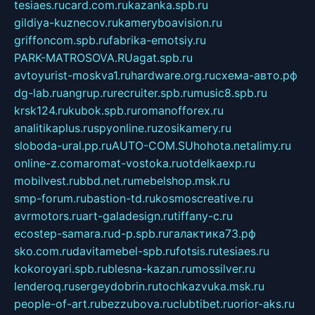
tesiaes.ru
card.com.ru
kazanka.spb.ru
gildiya-kuznecov.ru
kameryboavision.ru
griffoncom.spb.ru
fabrika-emotsiy.ru
PARK-MATROSOVA.RU
agat.spb.ru
avtoyurist-moskva1.ru
hardware.org.ru
схема-авто.рф
dg-lab.ru
angrup.ru
recruiter.spb.ru
music8.spb.ru
krsk124.ru
kubok.spb.ru
romanofforex.ru
analitikaplus.ru
spyonline.ru
zosikamery.ru
sloboda-ural.pp.ru
AUTO-COM.SU
hohota.net
alimy.ru
online-z.com
aromat-vostoka.ru
otdelkaexp.ru
mobilvest.ru
bbd.net.ru
mebelshop.msk.ru
smp-forum.ru
bastion-td.ru
kosmoscreative.ru
avrmotors.ru
art-galadesign.ru
tiffany-c.ru
ecostep-samara.ru
d-p.spb.ru
галактика73.рф
sko.com.ru
davitamebel-spb.ru
fotsis.ru
tesiaes.ru
kokoroyari.spb.ru
blesna-kazan.ru
mossilver.ru
lenderoq.ru
sergeydobrin.ru
tochkazvuka.msk.ru
people-of-art.ru
bezzubova.ru
clubtibet.ru
orior-aks.ru