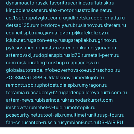
dynamoauto.ru
szk-favorit.ru
carlines.ru
flatnsk.ru
kingbolenskaner.ru
alex-motor.ru
astroline.net.ru
act1.spb.ru
polyglot.com.ru
gidlipetsk.ru
ooo-driada.ru
detsad125.ru
mir-zdoroviya.ru
bruslanovo.ru
siterem.ru
council.spb.ru
лодкипатриот.рф
kafekolizey.ru
iclub.net.ru
gazon-easy.ru
sugarepilekb.ru
grinox.ru
pylesostineco.ru
msts-ozarenie.ru
kameryjooan.ru
artemovskij.ru
dopler.spb.ru
aid70.ru
metall-perm.ru
ndm.msk.ru
ratingzooshop.ru
apiaccess.ru
globalautotrade.info
bezverhovskoe.ru
drsschool.ru
ZOOSMART.SPB.RU
dalakony.ru
medikijob.ru
remontt.spb.ru
photostudia.spb.ru
myragon.ru
terramia.ru
academy62.ru
gardengallereya.ru
rti.com.ru
artem-news.ru
biserinca.ru
krasnodarkurort.com
imshowtv.ru
mebel-v-tule.ru
mobtopik.ru
pcsecurity.net.ru
tool-sib.ru
multimetrunit.ru
sp-tour.ru
fan-cs.ru
santeh-russia.ru
symbian9.net.ru
DSHAIR.RU
tmmotors.spb.ru
xjocuricopii.com
musavtomat.msk.ru