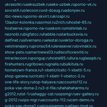
ukrasotki.ru
seksuzbek.ru
seks-uzbek.ru
porno-vk.ru
sovratili.ru
olecoon.ru
vd-dosug.ru
adonyev.ru
rbc-news.ru
porno-skvirt.ru
krospr.ru
13autor-kolonka.ru
sormol.ru
2rich.ru
hostel-65.ru
hostserve.ru
porno-na-russkom.ru
mishinlab.ru
neznobi.ru
bigfatcc.ru
habble.ru
starbucksvia.ru
delfinet.ru
silvernano.ru
elestal.ru
vektor-doroga.ru
velotrenajery.ru
pronso54.ru
lenasever.ru
lovinskix.ru
show-pets.ru
smartnews03.ru
discofoxworld.ru
miraclecoon.ru
pongup.ru
hostel65.ru
liura.ru
glasspb.ru
firehunters.ru
gribowo.ru
gnalis.ru
bulkitula.ru
hometown-france.ru
1-xbeticricetc-1-xbetti-5.ru
shop-garena.ru
cricetc-1-xbetr-1-xbetcc-2.ru
one-life-story.ru
top-halyava.ru
accounts112.ru
poka-vse-doma-2.ru
3-d-file.ru
hahahaharms.ru
g2012.ru
tst-1.ru
shaggy-cat.ru
opsmgr.ru
ev-gallery.ru
g-2012.ru
ops-mgr.ru
accounts-112.ru
csm-demo.ru
poka-vse-doma2.ru
airgungames.ru
allseo-host.ru