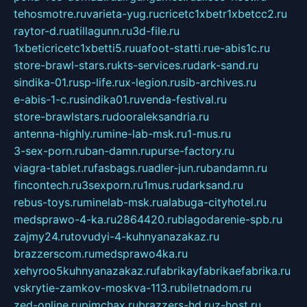
tehosmotre.ru
varieta-yug.ru
cricetc1xbetr1xbetcc2.ru
raytor-d.ru
atillagunn.ru
3d-file.ru
1xbeticricetc1xbetti5.ru
uafoot-statti.ru
e-abis1c.ru
store-brawl-stars.ru
kts-services.ru
dark-sand.ru
sindika-01.ru
sp-life.ru
x-legion.ru
sib-archives.ru
e-abis-1-c.ru
sindika01.ru
venda-festival.ru
store-brawlstars.ru
dooraleksandria.ru
antenna-highly.ru
mine-lab-msk.ru
1-mus.ru
3-sex-porn.ru
ban-damn.ru
purse-factory.ru
viagra-tablet.ru
fasbags.ru
adler-jun.ru
bandamn.ru
fincontech.ru
3sexporn.ru
1mus.ru
darksand.ru
rebus-toys.ru
minelab-msk.ru
alabuga-cityhotel.ru
medsprawo-4-ka.ru
2864420.ru
blagodarenie-spb.ru
zajmy24.ru
tovudyi-4-kuhnyanazakaz.ru
brazzerscom.ru
medsprawo4ka.ru
xehyroo5kuhnyanazakaz.ru
fabrikayfabrikaefabrika.ru
vskrytie-zamkov-moskva-113.ru
biletnadom.ru
zed-online.ru
pimchax.ru
brazzers-hd.ru
z-host.ru