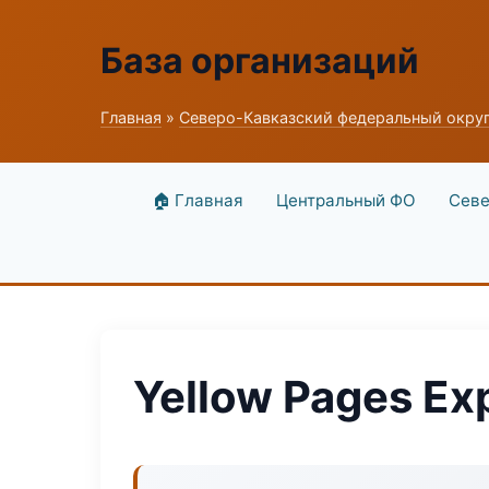
База организаций
Главная
»
Северо-Кавказский федеральный окру
🏠 Главная
Центральный ФО
Севе
Yellow Pages Ex