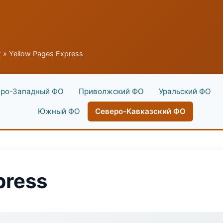
г
» Yellow Pages Express
ро-Западный ФО
Приволжский ФО
Уральский ФО
Южный ФО
Северо-Кавказский ФО
press