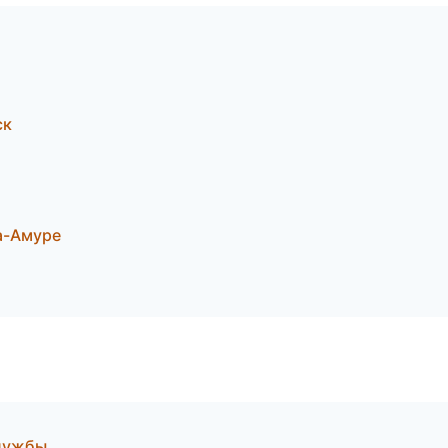
ск
а-Амуре
службы