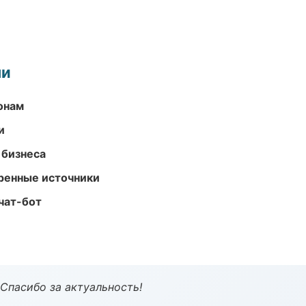
ми
онам
и
 бизнеса
еренные источники
чат-бот
 Спасибо за актуальность!