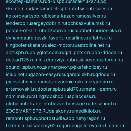
ecostep-samara.ru
d-p.spb.ru
галактика73.рф
sko.com.ru
davitamebel-spb.ru
fotsis.ru
tesiaes.ru
kokoroyari.spb.ru
blesna-kazan.ru
mossilver.ru
lenderoq.ru
sergeydobrin.ru
tochkazvuka.msk.ru
people-of-art.ru
bezzubova.ru
clubtibet.ru
orior-aks.ru
dynamoauto.ru
szk-favorit.ru
carlines.ru
flatnsk.ru
kingbolenskaner.ru
alex-motor.ru
astroline.net.ru
act1.spb.ru
polyglot.com.ru
gidlipetsk.ru
ooo-driada.ru
detsad125.ru
mir-zdoroviya.ru
bruslanovo.ru
siterem.ru
council.spb.ru
лодкипатриот.рф
kafekolizey.ru
iclub.net.ru
gazon-easy.ru
sugarepilekb.ru
grinox.ru
pylesostineco.ru
msts-ozarenie.ru
kameryjooan.ru
artemovskij.ru
dopler.spb.ru
aid70.ru
metall-perm.ru
ndm.msk.ru
ratingzooshop.ru
apiaccess.ru
globalautotrade.info
bezverhovskoe.ru
drsschool.ru
ZOOSMART.SPB.RU
dalakony.ru
medikijob.ru
remontt.spb.ru
photostudia.spb.ru
myragon.ru
terramia.ru
academy62.ru
gardengallereya.ru
rti.com.ru