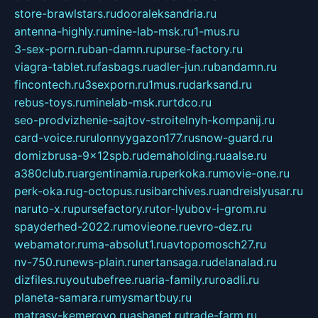
store-brawlstars.ru
dooraleksandria.ru
antenna-highly.ru
mine-lab-msk.ru
1-mus.ru
3-sex-porn.ru
ban-damn.ru
purse-factory.ru
viagra-tablet.ru
fasbags.ru
adler-jun.ru
bandamn.ru
fincontech.ru
3sexporn.ru
1mus.ru
darksand.ru
rebus-toys.ru
minelab-msk.ru
rtdco.ru
seo-prodvizhenie-sajtov-stroitelnyh-kompanij.ru
card-voice.ru
rulonnyygazon177.ru
snow-guard.ru
domizbrusa-9x12spb.ru
demaholding.ru
aalse.ru
a380club.ru
argentinamia.ru
perkoka.ru
movie-one.ru
perk-oka.ru
g-octopus.ru
sibarchives.ru
andreislyusar.ru
naruto-x.ru
pursefactory.ru
tor-lyubov-i-grom.ru
spayderhed-2022.ru
movieone.ru
evro-dez.ru
webamator.ru
ma-absolut1.ru
avtopomosch27.ru
nv-750.ru
news-plain.ru
nertansaga.ru
delanalad.ru
dizfiles.ru
youtubefree.ru
aria-family.ru
roadli.ru
planeta-samara.ru
mysmartbuy.ru
matrasy-kemerovo.ru
ashanet.ru
trade-farm.ru