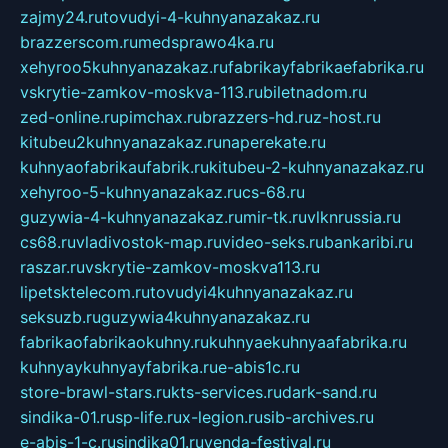
zajmy24.ru
tovudyi-4-kuhnyanazakaz.ru
brazzerscom.ru
medsprawo4ka.ru
xehyroo5kuhnyanazakaz.ru
fabrikayfabrikaefabrika.ru
vskrytie-zamkov-moskva-113.ru
biletnadom.ru
zed-online.ru
pimchax.ru
brazzers-hd.ru
z-host.ru
kitubeu2kuhnyanazakaz.ru
naperekate.ru
kuhnyaofabrikaufabrik.ru
kitubeu-2-kuhnyanazakaz.ru
xehyroo-5-kuhnyanazakaz.ru
cs-68.ru
guzywia-4-kuhnyanazakaz.ru
mir-tk.ru
vlknrussia.ru
cs68.ru
vladivostok-map.ru
video-seks.ru
bankaribi.ru
raszar.ru
vskrytie-zamkov-moskva113.ru
lipetsktelecom.ru
tovudyi4kuhnyanazakaz.ru
seksuzb.ru
guzywia4kuhnyanazakaz.ru
fabrikaofabrikaokuhny.ru
kuhnyaekuhnyaafabrika.ru
kuhnyaykuhnyayfabrika.ru
e-abis1c.ru
store-brawl-stars.ru
kts-services.ru
dark-sand.ru
sindika-01.ru
sp-life.ru
x-legion.ru
sib-archives.ru
e-abis-1-c.ru
sindika01.ru
venda-festival.ru