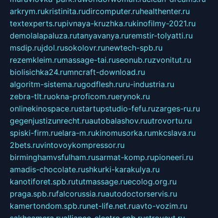
arkrym.ru
kristinita.ru
dircomputer.ru
healthenter.ru
textexperts.ru
pivnaya-kruzhka.ru
kinofilmy-2021.ru
demolalapaluza.ru
tanyavanya.ru
remstir-tolyatti.ru
msdip.ru
jdol.ru
sokolovr.ru
newtech-spb.ru
rezemkleim.ru
massage-tai.ru
seonub.ru
zvonitut.ru
biolisichka24.ru
mncraft-download.ru
algoritm-sistema.ru
godflesh.ru
ru-industria.ru
zebra-tlt.ru
okna-proficom.ru
erynok.ru
onlinekinospace.ru
startupstudio-fefu.ru
zarges-ru.ru
gegenjustizunrecht.ru
autobalashov.ru
utrovortu.ru
spiski-firm.ru
elara-m.ru
kinomusorka.ru
mkcslava.ru
2bets.ru
vintovoykompressor.ru
birminghamvsfulham.ru
sarmat-komp.ru
pioneeri.ru
amadis-chocolate.ru
shkurki-karakulya.ru
kanotiforet.spb.ru
tutmassage.ru
ecolog.org.ru
praga.spb.ru
falcorussia.ru
autodoctorservis.ru
kamertondom.spb.ru
net-life.net.ru
avto-vozim.ru
sakhcamera.ru
alliance-electro.spb.ru
stroyavt.ru