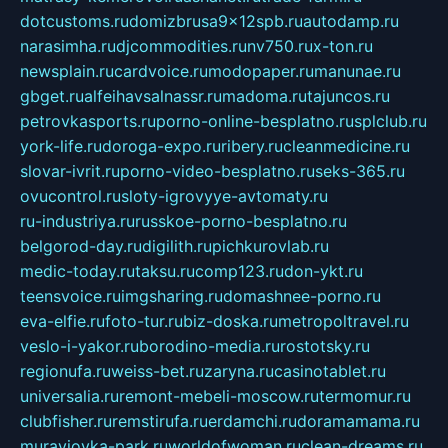
dotcustoms.ru
domizbrusa9x12spb.ru
autodamp.ru
narasimha.ru
djcommodities.ru
nv750.ru
x-ton.ru
newsplain.ru
cardvoice.ru
modopaper.ru
manunae.ru
gbget.ru
alfeihavsalnassr.ru
madoma.ru
tajuncos.ru
petrovkasports.ru
porno-online-besplatno.ru
splclub.ru
york-life.ru
doroga-expo.ru
ribery.ru
cleanmedicine.ru
slovar-ivrit.ru
porno-video-besplatno.ru
seks-365.ru
ovucontrol.ru
sloty-igrovyye-avtomaty.ru
ru-industriya.ru
russkoe-porno-besplatno.ru
belgorod-day.ru
digilith.ru
pichkurovlab.ru
medic-today.ru
taksu.ru
comp123.ru
don-ykt.ru
teensvoice.ru
imgsharing.ru
domashnee-porno.ru
eva-elfie.ru
foto-tur.ru
biz-doska.ru
metropoltravel.ru
veslo-i-yakor.ru
borodino-media.ru
rostotsky.ru
regionufa.ru
weiss-bet.ru
zaryna.ru
casinotablet.ru
universalia.ru
remont-mebeli-moscow.ru
termomur.ru
clubfisher.ru
remstirufa.ru
erdamchi.ru
doramamama.ru
muraviovka-park.ru
worldofwoman.ru
clean-dreams.ru