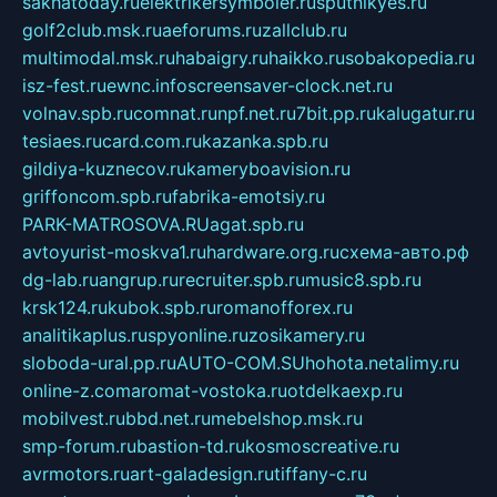
sakhatoday.ru
elektrikersymboler.ru
sputnikyes.ru
golf2club.msk.ru
aeforums.ru
zallclub.ru
multimodal.msk.ru
habaigry.ru
haikko.ru
sobakopedia.ru
isz-fest.ru
ewnc.info
screensaver-clock.net.ru
volnav.spb.ru
comnat.ru
npf.net.ru
7bit.pp.ru
kalugatur.ru
tesiaes.ru
card.com.ru
kazanka.spb.ru
gildiya-kuznecov.ru
kameryboavision.ru
griffoncom.spb.ru
fabrika-emotsiy.ru
PARK-MATROSOVA.RU
agat.spb.ru
avtoyurist-moskva1.ru
hardware.org.ru
схема-авто.рф
dg-lab.ru
angrup.ru
recruiter.spb.ru
music8.spb.ru
krsk124.ru
kubok.spb.ru
romanofforex.ru
analitikaplus.ru
spyonline.ru
zosikamery.ru
sloboda-ural.pp.ru
AUTO-COM.SU
hohota.net
alimy.ru
online-z.com
aromat-vostoka.ru
otdelkaexp.ru
mobilvest.ru
bbd.net.ru
mebelshop.msk.ru
smp-forum.ru
bastion-td.ru
kosmoscreative.ru
avrmotors.ru
art-galadesign.ru
tiffany-c.ru