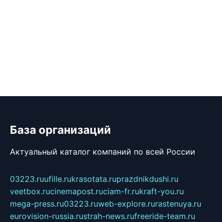
База организаций
Актуальный каталог компаний по всей России
03223.ru
ufille.ru
krasotata.ru
prazdnikdushi.ru
veetbox.ru
cinemapost.ru
ciam-fr.ru
kraft-you.ru
mega-press.ru
03223.ru
web-explore.ru
rastenuya.ru
eurovision-russia.ru
strah-news.ru
freeride-team.ru