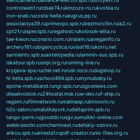
controlweb1.ru
tdsak74.ru
kinzozo-ru.ru
kvotka.ru
iron-snab.ru
costa-bella.ru
eugrus.pp.ru
associaciya39.ru
primexpo.spb.ru
bezmorchin.ru
ia2.ru
cpt21.ru
ispecspb.ru
regahost.ru
kolosok-elita.ru
tae-kwon.ru
consrio.com.ru
insiam.ru
avegainfo.ru
archery161.ru
bigencyclica.ru
vlast16.ru
korru.net
sarmiento.spb.su
extelopedia.ru
lammin-suo.spb.ru
iskatour.spb.ru
snpi.org.ru
running-line.ru
krygeva-spa.ru
chel.net.ru
rust-loco.ru
dugshop.ru
hl-beta.spb.ru
school494.spb.ru
mymubaby.ru
epoha-metalband.ru
ngr.spb.ru
rusgosnews.com
dieselvostok.ru
24hostel.msk.ru
w-dev.ru
f-ship.ru
regsmi.ru
filmnetwork.ru
malinasp.ru
kinosvin.ru
h2o-salon.ru
malutkayork.ru
deltaprim.spb.ru
tango-perm.ru
gooddir.ru
sgv.su
multiki-online.com
webkrasotki.com
cherinvest.ru
detskiy-ostrov.ru
ankou.spb.ru
alvesta1.ru
pdf-creator.ru
nix-files.org.ru