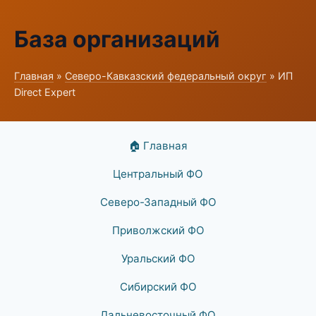
База организаций
Главная
»
Северо-Кавказский федеральный округ
» ИП
Direct Expert
🏠 Главная
Центральный ФО
Северо-Западный ФО
Приволжский ФО
Уральский ФО
Сибирский ФО
Дальневосточный ФО