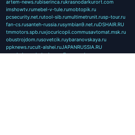
artem-news.ru
biserinca.ru
krasnodarkurort.com
imshowtv.ru
mebel-v-tule.ru
mobtopik.ru
pcsecurity.net.ru
tool-sib.ru
multimetrunit.ru
sp-tour.ru
fan-cs.ru
santeh-russia.ru
symbian9.net.ru
DSHAIR.RU
tmmotors.spb.ru
xjocuricopii.com
musavtomat.msk.ru
obustrojdom.ru
sovetcik.ru
ybaranovskaya.ru
ppknews.ru
cult-alshei.ru
JAPANRUSSIA.RU
proekciyamebel.ru
imper-finans.ru
rim.org.ru
glamourai.ru
brassminus.ru
zabor-pro.ru
ftn.pp.ru
dorogoe58.ru
laimengpacker.ru
kuzova-zapchasti.ru
sageerp.ru
taxodrom.ru
dsrazvitie.ru
hardcity.net.ru
ratinghomegames.ru
topservice25.ru
gubernyan.ru
gtglasslined.ru
ii4.ru
tssport.spb.ru
andorra24.com
blackwallstreet.ru
oboimos.ru
optim-doors.com.ru
ikuch.ru
nycr.org.ru
npa21.ru
vremya-ch.spb.ru
desert000.ru
ivtorgi.ru
ifiori.ru
catalog-statei.ru
dcv.org.ru
spetsmaster174.ru
ipkameryhiseeu.ru
dum26.ru
ruspol.spb.ru
fr-opendp.ru
kam-solnyshko.ru