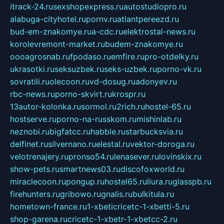
itrack-24.ru
sexshopexpress.ru
autostudiopro.ru
alabuga-cityhotel.ru
pornv.ru
atlantpereezd.ru
bud-em-znakomye.ru
a-cdc.ru
elektrostal-news.ru
korolevremont-market.ru
budem-znakomye.ru
oooagrosnab.ru
fpodaso.ru
emfire.ru
pro-otdelky.ru
ukrasotki.ru
seksuzbek.ru
seks-uzbek.ru
porno-vk.ru
sovratili.ru
olecoon.ru
vd-dosug.ru
adonyev.ru
rbc-news.ru
porno-skvirt.ru
krospr.ru
13autor-kolonka.ru
sormol.ru
2rich.ru
hostel-65.ru
hostserve.ru
porno-na-russkom.ru
mishinlab.ru
neznobi.ru
bigfatcc.ru
habble.ru
starbucksvia.ru
delfinet.ru
silvernano.ru
elestal.ru
vektor-doroga.ru
velotrenajery.ru
pronso54.ru
lenasever.ru
lovinskix.ru
show-pets.ru
smartnews03.ru
discofoxworld.ru
miraclecoon.ru
pongup.ru
hostel65.ru
liura.ru
glasspb.ru
firehunters.ru
gribowo.ru
gnalis.ru
bulkitula.ru
hometown-france.ru
1-xbeticricetc-1-xbetti-5.ru
shop-garena.ru
cricetc-1-xbetr-1-xbetcc-2.ru