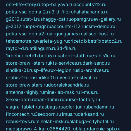
one-life-story.ru
top-halyava.ru
accounts112.ru
poka-vse-doma-2.ru
3-d-file.ru
hahahaharms.ru
g2012.ru
tst-1.ru
shaggy-cat.ru
opsmgr.ru
ev-gallery.ru
g-2012.ru
ops-mgr.ru
accounts-112.ru
csm-demo.ru
poka-vse-doma2.ru
airgungames.ru
allseo-host.ru
tehosmotre.ru
varieta-yug.ru
cricetc1xbetr1xbetcc2.ru
raytor-d.ru
atillagunn.ru
3d-file.ru
1xbeticricetc1xbetti5.ru
uafoot-statti.ru
e-abis1c.ru
store-brawl-stars.ru
kts-services.ru
dark-sand.ru
sindika-01.ru
sp-life.ru
x-legion.ru
sib-archives.ru
e-abis-1-c.ru
sindika01.ru
venda-festival.ru
store-brawlstars.ru
dooraleksandria.ru
antenna-highly.ru
mine-lab-msk.ru
1-mus.ru
3-sex-porn.ru
ban-damn.ru
purse-factory.ru
viagra-tablet.ru
fasbags.ru
adler-jun.ru
bandamn.ru
fincontech.ru
3sexporn.ru
1mus.ru
darksand.ru
rebus-toys.ru
minelab-msk.ru
alabuga-cityhotel.ru
medsprawo-4-ka.ru
2864420.ru
blagodarenie-spb.ru