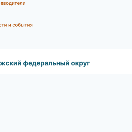
теводители
сти и события
лжский федеральный округ
д