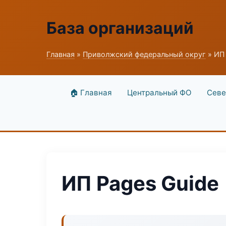
База организаций
Главная
»
Приволжский федеральный округ
» ИП 
🏠 Главная
Центральный ФО
Севе
ИП Pages Guide