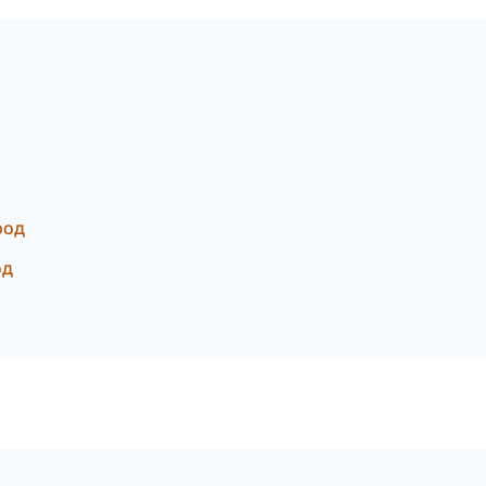
род
од