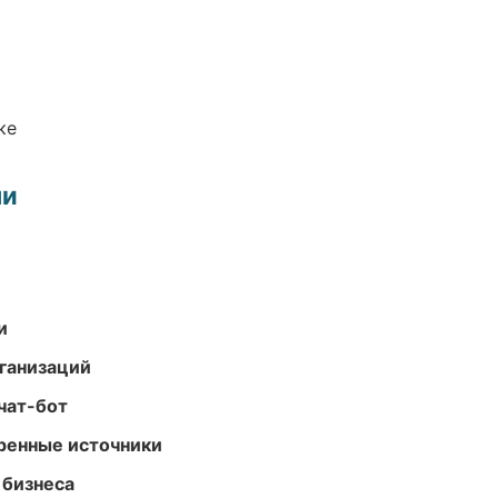
ке
ми
и
ганизаций
чат-бот
еренные источники
 бизнеса