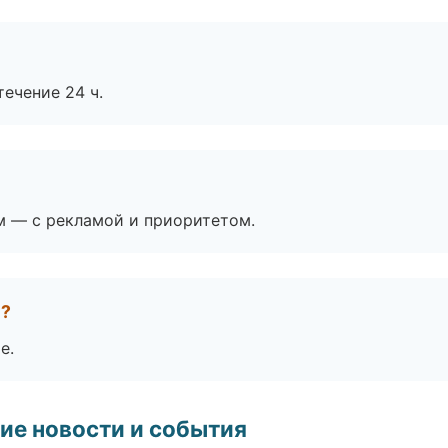
течение 24 ч.
м — с рекламой и приоритетом.
е?
е.
ие новости и события