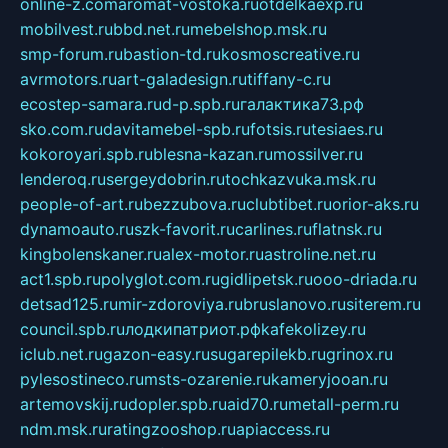
online-z.com
aromat-vostoka.ru
otdelkaexp.ru
mobilvest.ru
bbd.net.ru
mebelshop.msk.ru
smp-forum.ru
bastion-td.ru
kosmoscreative.ru
avrmotors.ru
art-galadesign.ru
tiffany-c.ru
ecostep-samara.ru
d-p.spb.ru
галактика73.рф
sko.com.ru
davitamebel-spb.ru
fotsis.ru
tesiaes.ru
kokoroyari.spb.ru
blesna-kazan.ru
mossilver.ru
lenderoq.ru
sergeydobrin.ru
tochkazvuka.msk.ru
people-of-art.ru
bezzubova.ru
clubtibet.ru
orior-aks.ru
dynamoauto.ru
szk-favorit.ru
carlines.ru
flatnsk.ru
kingbolenskaner.ru
alex-motor.ru
astroline.net.ru
act1.spb.ru
polyglot.com.ru
gidlipetsk.ru
ooo-driada.ru
detsad125.ru
mir-zdoroviya.ru
bruslanovo.ru
siterem.ru
council.spb.ru
лодкипатриот.рф
kafekolizey.ru
iclub.net.ru
gazon-easy.ru
sugarepilekb.ru
grinox.ru
pylesostineco.ru
msts-ozarenie.ru
kameryjooan.ru
artemovskij.ru
dopler.spb.ru
aid70.ru
metall-perm.ru
ndm.msk.ru
ratingzooshop.ru
apiaccess.ru