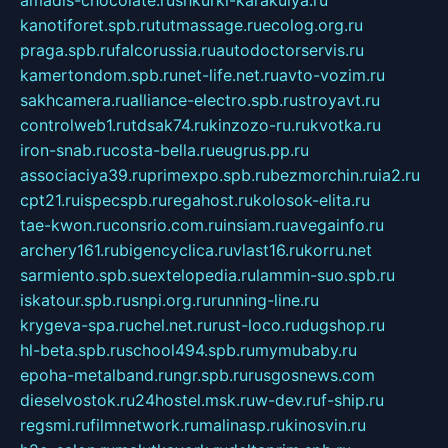
kanotiforet.spb.ru
tutmassage.ru
ecolog.org.ru
praga.spb.ru
falcorussia.ru
autodoctorservis.ru
kamertondom.spb.ru
net-life.net.ru
avto-vozim.ru
sakhcamera.ru
alliance-electro.spb.ru
stroyavt.ru
controlweb1.ru
tdsak74.ru
kinzozo-ru.ru
kvotka.ru
iron-snab.ru
costa-bella.ru
eugrus.pp.ru
associaciya39.ru
primexpo.spb.ru
bezmorchin.ru
ia2.ru
cpt21.ru
ispecspb.ru
regahost.ru
kolosok-elita.ru
tae-kwon.ru
consrio.com.ru
insiam.ru
avegainfo.ru
archery161.ru
bigencyclica.ru
vlast16.ru
korru.net
sarmiento.spb.su
extelopedia.ru
lammin-suo.spb.ru
iskatour.spb.ru
snpi.org.ru
running-line.ru
krygeva-spa.ru
chel.net.ru
rust-loco.ru
dugshop.ru
hl-beta.spb.ru
school494.spb.ru
mymubaby.ru
epoha-metalband.ru
ngr.spb.ru
rusgosnews.com
dieselvostok.ru
24hostel.msk.ru
w-dev.ru
f-ship.ru
regsmi.ru
filmnetwork.ru
malinasp.ru
kinosvin.ru