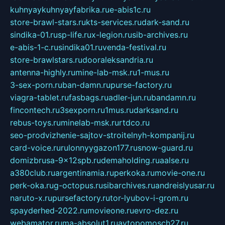
kuhnyaykuhnyayfabrika.ru
e-abis1c.ru
store-brawl-stars.ru
kts-services.ru
dark-sand.ru
sindika-01.ru
sp-life.ru
x-legion.ru
sib-archives.ru
e-abis-1-c.ru
sindika01.ru
venda-festival.ru
store-brawlstars.ru
dooraleksandria.ru
antenna-highly.ru
mine-lab-msk.ru
1-mus.ru
3-sex-porn.ru
ban-damn.ru
purse-factory.ru
viagra-tablet.ru
fasbags.ru
adler-jun.ru
bandamn.ru
fincontech.ru
3sexporn.ru
1mus.ru
darksand.ru
rebus-toys.ru
minelab-msk.ru
rtdco.ru
seo-prodvizhenie-sajtov-stroitelnyh-kompanij.ru
card-voice.ru
rulonnyygazon177.ru
snow-guard.ru
domizbrusa-9x12spb.ru
demaholding.ru
aalse.ru
a380club.ru
argentinamia.ru
perkoka.ru
movie-one.ru
perk-oka.ru
g-octopus.ru
sibarchives.ru
andreislyusar.ru
naruto-x.ru
pursefactory.ru
tor-lyubov-i-grom.ru
spayderhed-2022.ru
movieone.ru
evro-dez.ru
webamator.ru
ma-absolut1.ru
avtopomosch27.ru