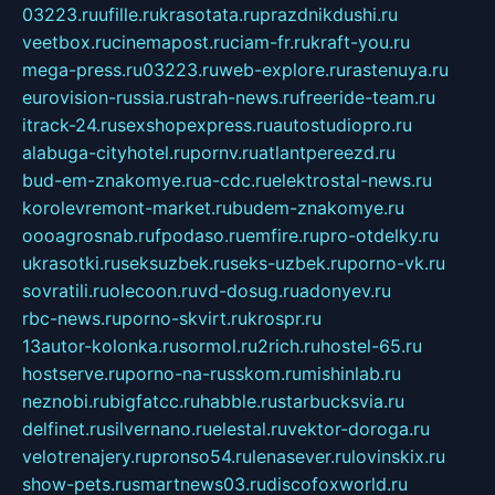
03223.ru
ufille.ru
krasotata.ru
prazdnikdushi.ru
veetbox.ru
cinemapost.ru
ciam-fr.ru
kraft-you.ru
mega-press.ru
03223.ru
web-explore.ru
rastenuya.ru
eurovision-russia.ru
strah-news.ru
freeride-team.ru
itrack-24.ru
sexshopexpress.ru
autostudiopro.ru
alabuga-cityhotel.ru
pornv.ru
atlantpereezd.ru
bud-em-znakomye.ru
a-cdc.ru
elektrostal-news.ru
korolevremont-market.ru
budem-znakomye.ru
oooagrosnab.ru
fpodaso.ru
emfire.ru
pro-otdelky.ru
ukrasotki.ru
seksuzbek.ru
seks-uzbek.ru
porno-vk.ru
sovratili.ru
olecoon.ru
vd-dosug.ru
adonyev.ru
rbc-news.ru
porno-skvirt.ru
krospr.ru
13autor-kolonka.ru
sormol.ru
2rich.ru
hostel-65.ru
hostserve.ru
porno-na-russkom.ru
mishinlab.ru
neznobi.ru
bigfatcc.ru
habble.ru
starbucksvia.ru
delfinet.ru
silvernano.ru
elestal.ru
vektor-doroga.ru
velotrenajery.ru
pronso54.ru
lenasever.ru
lovinskix.ru
show-pets.ru
smartnews03.ru
discofoxworld.ru