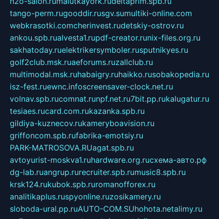
h2o-salon.ru
malutkayork.ru
deltaprim.spb.ru
tango-perm.ru
gooddir.ru
sgv.su
multiki-online.com
webkrasotki.com
cherinvest.ru
detskiy-ostrov.ru
ankou.spb.ru
alvesta1.ru
pdf-creator.ru
nix-files.org.ru
sakhatoday.ru
elektrikersymboler.ru
sputnikyes.ru
golf2club.msk.ru
aeforums.ru
zallclub.ru
multimodal.msk.ru
habaigry.ru
haikko.ru
sobakopedia.ru
isz-fest.ru
ewnc.info
screensaver-clock.net.ru
volnav.spb.ru
comnat.ru
npf.net.ru
7bit.pp.ru
kalugatur.ru
tesiaes.ru
card.com.ru
kazanka.spb.ru
gildiya-kuznecov.ru
kameryboavision.ru
griffoncom.spb.ru
fabrika-emotsiy.ru
PARK-MATROSOVA.RU
agat.spb.ru
avtoyurist-moskva1.ru
hardware.org.ru
схема-авто.рф
dg-lab.ru
angrup.ru
recruiter.spb.ru
music8.spb.ru
krsk124.ru
kubok.spb.ru
romanofforex.ru
analitikaplus.ru
spyonline.ru
zosikamery.ru
sloboda-ural.pp.ru
AUTO-COM.SU
hohota.net
alimy.ru