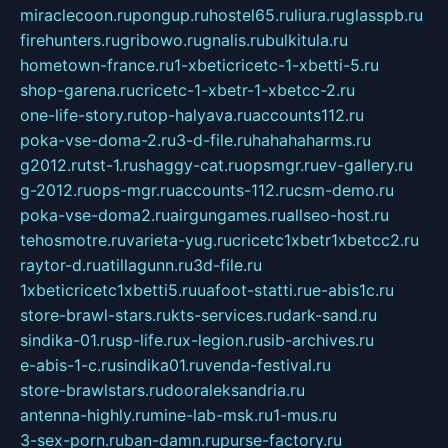
miraclecoon.ru
pongup.ru
hostel65.ru
liura.ru
glasspb.ru
firehunters.ru
gribowo.ru
gnalis.ru
bulkitula.ru
hometown-france.ru
1-xbeticricetc-1-xbetti-5.ru
shop-garena.ru
cricetc-1-xbetr-1-xbetcc-2.ru
one-life-story.ru
top-halyava.ru
accounts112.ru
poka-vse-doma-2.ru
3-d-file.ru
hahahaharms.ru
g2012.ru
tst-1.ru
shaggy-cat.ru
opsmgr.ru
ev-gallery.ru
g-2012.ru
ops-mgr.ru
accounts-112.ru
csm-demo.ru
poka-vse-doma2.ru
airgungames.ru
allseo-host.ru
tehosmotre.ru
varieta-yug.ru
cricetc1xbetr1xbetcc2.ru
raytor-d.ru
atillagunn.ru
3d-file.ru
1xbeticricetc1xbetti5.ru
uafoot-statti.ru
e-abis1c.ru
store-brawl-stars.ru
kts-services.ru
dark-sand.ru
sindika-01.ru
sp-life.ru
x-legion.ru
sib-archives.ru
e-abis-1-c.ru
sindika01.ru
venda-festival.ru
store-brawlstars.ru
dooraleksandria.ru
antenna-highly.ru
mine-lab-msk.ru
1-mus.ru
3-sex-porn.ru
ban-damn.ru
purse-factory.ru