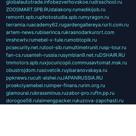
globalautotrade.info
bezverhovskoe.ru
drsschool.ru
ZOOSMART.SPB.RU
dalakony.ru
medikijob.ru
remontt.spb.ru
photostudia.spb.ru
myragon.ru
terramia.ru
academy62.ru
gardengallereya.ru
rti.com.ru
artem-news.ru
biserinca.ru
krasnodarkurort.com
imshowtv.ru
mebel-v-tule.ru
mobtopik.ru
pcsecurity.net.ru
tool-sib.ru
multimetrunit.ru
sp-tour.ru
fan-cs.ru
santeh-russia.ru
symbian9.net.ru
DSHAIR.RU
tmmotors.spb.ru
xjocuricopii.com
musavtomat.msk.ru
obustrojdom.ru
sovetcik.ru
ybaranovskaya.ru
ppknews.ru
cult-alshei.ru
JAPANRUSSIA.RU
proekciyamebel.ru
imper-finans.ru
rim.org.ru
glamourai.ru
brassminus.ru
zabor-pro.ru
ftn.pp.ru
dorogoe58.ru
laimengpacker.ru
kuzova-zapchasti.ru
sageerp.ru
taxodrom.ru
dsrazvitie.ru
hardcity.net.ru
ratinghomegames.ru
topservice25.ru
gubernyan.ru
gtglasslined.ru
ii4.ru
tssport.spb.ru
andorra24.com
blackwallstreet.ru
oboimos.ru
optim-doors.com.ru