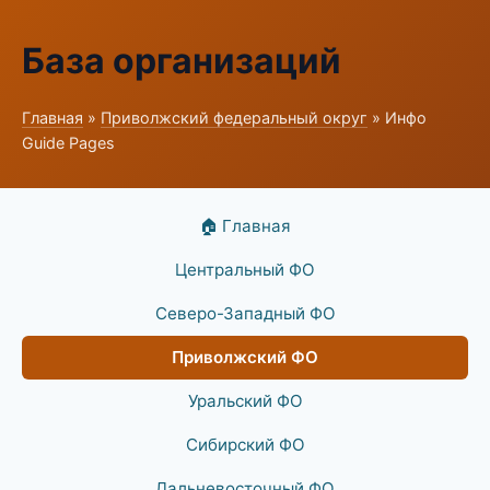
База организаций
Главная
»
Приволжский федеральный округ
» Инфо
Guide Pages
🏠 Главная
Центральный ФО
Северо-Западный ФО
Приволжский ФО
Уральский ФО
Сибирский ФО
Дальневосточный ФО