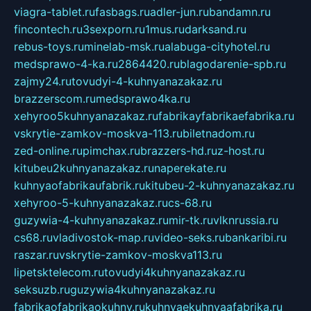
viagra-tablet.ru
fasbags.ru
adler-jun.ru
bandamn.ru
fincontech.ru
3sexporn.ru
1mus.ru
darksand.ru
rebus-toys.ru
minelab-msk.ru
alabuga-cityhotel.ru
medsprawo-4-ka.ru
2864420.ru
blagodarenie-spb.ru
zajmy24.ru
tovudyi-4-kuhnyanazakaz.ru
brazzerscom.ru
medsprawo4ka.ru
xehyroo5kuhnyanazakaz.ru
fabrikayfabrikaefabrika.ru
vskrytie-zamkov-moskva-113.ru
biletnadom.ru
zed-online.ru
pimchax.ru
brazzers-hd.ru
z-host.ru
kitubeu2kuhnyanazakaz.ru
naperekate.ru
kuhnyaofabrikaufabrik.ru
kitubeu-2-kuhnyanazakaz.ru
xehyroo-5-kuhnyanazakaz.ru
cs-68.ru
guzywia-4-kuhnyanazakaz.ru
mir-tk.ru
vlknrussia.ru
cs68.ru
vladivostok-map.ru
video-seks.ru
bankaribi.ru
raszar.ru
vskrytie-zamkov-moskva113.ru
lipetsktelecom.ru
tovudyi4kuhnyanazakaz.ru
seksuzb.ru
guzywia4kuhnyanazakaz.ru
fabrikaofabrikaokuhny.ru
kuhnyaekuhnyaafabrika.ru