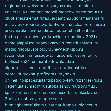
regionufa.ru
weiss-bet.ru
zaryna.ru
casinotablet.ru
universalia.ru
remont-mebeli-moscow.ru
termomur.ru
clubfisher.ru
remstirufa.ru
erdamchi.ru
doramamama.ru
muraviovka-park.ru
worldofwoman.ru
clean-dreams.ru
arkrym.ru
kristinita.ru
dircomputer.ru
healthenter.ru
textexperts.ru
pivnaya-kruzhka.ru
kinofilmy-2021.ru
demolalapaluza.ru
tanyavanya.ru
remstir-tolyatti.ru
msdip.ru
jdol.ru
sokolovr.ru
newtech-spb.ru
rezemkleim.ru
massage-tai.ru
seonub.ru
zvonitut.ru
biolisichka24.ru
mncraft-download.ru
algoritm-sistema.ru
godflesh.ru
ru-industria.ru
zebra-tlt.ru
okna-proficom.ru
erynok.ru
onlinekinospace.ru
startupstudio-fefu.ru
zarges-ru.ru
gegenjustizunrecht.ru
autobalashov.ru
utrovortu.ru
spiski-firm.ru
elara-m.ru
kinomusorka.ru
mkcslava.ru
2bets.ru
vintovoykompressor.ru
birminghamvsfulham.ru
sarmat-komp.ru
pioneeri.ru
amadis-chocolate.ru
shkurki-karakulya.ru