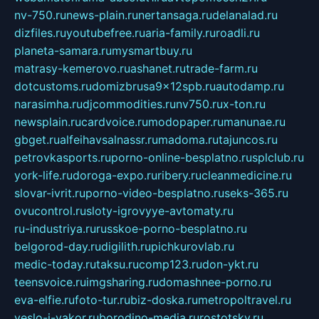
nv-750.ru
news-plain.ru
nertansaga.ru
delanalad.ru
dizfiles.ru
youtubefree.ru
aria-family.ru
roadli.ru
planeta-samara.ru
mysmartbuy.ru
matrasy-kemerovo.ru
ashanet.ru
trade-farm.ru
dotcustoms.ru
domizbrusa9x12spb.ru
autodamp.ru
narasimha.ru
djcommodities.ru
nv750.ru
x-ton.ru
newsplain.ru
cardvoice.ru
modopaper.ru
manunae.ru
gbget.ru
alfeihavsalnassr.ru
madoma.ru
tajuncos.ru
petrovkasports.ru
porno-online-besplatno.ru
splclub.ru
york-life.ru
doroga-expo.ru
ribery.ru
cleanmedicine.ru
slovar-ivrit.ru
porno-video-besplatno.ru
seks-365.ru
ovucontrol.ru
sloty-igrovyye-avtomaty.ru
ru-industriya.ru
russkoe-porno-besplatno.ru
belgorod-day.ru
digilith.ru
pichkurovlab.ru
medic-today.ru
taksu.ru
comp123.ru
don-ykt.ru
teensvoice.ru
imgsharing.ru
domashnee-porno.ru
eva-elfie.ru
foto-tur.ru
biz-doska.ru
metropoltravel.ru
veslo-i-yakor.ru
borodino-media.ru
rostotsky.ru