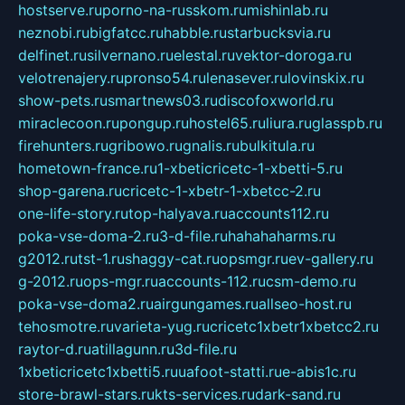
hostserve.ru
porno-na-russkom.ru
mishinlab.ru
neznobi.ru
bigfatcc.ru
habble.ru
starbucksvia.ru
delfinet.ru
silvernano.ru
elestal.ru
vektor-doroga.ru
velotrenajery.ru
pronso54.ru
lenasever.ru
lovinskix.ru
show-pets.ru
smartnews03.ru
discofoxworld.ru
miraclecoon.ru
pongup.ru
hostel65.ru
liura.ru
glasspb.ru
firehunters.ru
gribowo.ru
gnalis.ru
bulkitula.ru
hometown-france.ru
1-xbeticricetc-1-xbetti-5.ru
shop-garena.ru
cricetc-1-xbetr-1-xbetcc-2.ru
one-life-story.ru
top-halyava.ru
accounts112.ru
poka-vse-doma-2.ru
3-d-file.ru
hahahaharms.ru
g2012.ru
tst-1.ru
shaggy-cat.ru
opsmgr.ru
ev-gallery.ru
g-2012.ru
ops-mgr.ru
accounts-112.ru
csm-demo.ru
poka-vse-doma2.ru
airgungames.ru
allseo-host.ru
tehosmotre.ru
varieta-yug.ru
cricetc1xbetr1xbetcc2.ru
raytor-d.ru
atillagunn.ru
3d-file.ru
1xbeticricetc1xbetti5.ru
uafoot-statti.ru
e-abis1c.ru
store-brawl-stars.ru
kts-services.ru
dark-sand.ru