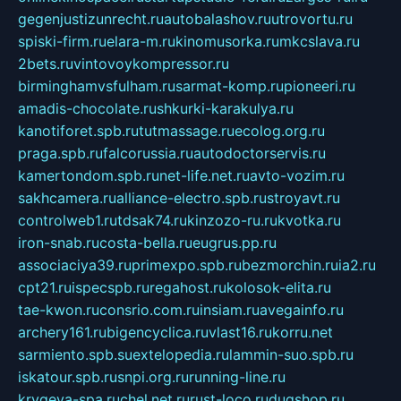
gegenjustizunrecht.ru
autobalashov.ru
utrovortu.ru
spiski-firm.ru
elara-m.ru
kinomusorka.ru
mkcslava.ru
2bets.ru
vintovoykompressor.ru
birminghamvsfulham.ru
sarmat-komp.ru
pioneeri.ru
amadis-chocolate.ru
shkurki-karakulya.ru
kanotiforet.spb.ru
tutmassage.ru
ecolog.org.ru
praga.spb.ru
falcorussia.ru
autodoctorservis.ru
kamertondom.spb.ru
net-life.net.ru
avto-vozim.ru
sakhcamera.ru
alliance-electro.spb.ru
stroyavt.ru
controlweb1.ru
tdsak74.ru
kinzozo-ru.ru
kvotka.ru
iron-snab.ru
costa-bella.ru
eugrus.pp.ru
associaciya39.ru
primexpo.spb.ru
bezmorchin.ru
ia2.ru
cpt21.ru
ispecspb.ru
regahost.ru
kolosok-elita.ru
tae-kwon.ru
consrio.com.ru
insiam.ru
avegainfo.ru
archery161.ru
bigencyclica.ru
vlast16.ru
korru.net
sarmiento.spb.su
extelopedia.ru
lammin-suo.spb.ru
iskatour.spb.ru
snpi.org.ru
running-line.ru
krygeva-spa.ru
chel.net.ru
rust-loco.ru
dugshop.ru