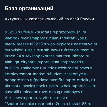
База организаций
Актуальный каталог компаний по всей России
03223.ru
ufille.ru
krasotata.ru
prazdnikdushi.ru
veetbox.ru
cinemapost.ru
ciam-fr.ru
kraft-you.ru
mega-press.ru
03223.ru
web-explore.ru
rastenuya.ru
eurovision-russia.ru
strah-news.ru
freeride-team.ru
itrack-24.ru
sexshopexpress.ru
autostudiopro.ru
alabuga-cityhotel.ru
pornv.ru
atlantpereezd.ru
bud-em-znakomye.ru
a-cdc.ru
elektrostal-news.ru
korolevremont-market.ru
budem-znakomye.ru
oooagrosnab.ru
fpodaso.ru
emfire.ru
pro-otdelky.ru
ukrasotki.ru
seksuzbek.ru
seks-uzbek.ru
porno-vk.ru
sovratili.ru
olecoon.ru
vd-dosug.ru
adonyev.ru
rbc-news.ru
porno-skvirt.ru
krospr.ru
13autor-kolonka.ru
sormol.ru
2rich.ru
hostel-65.ru