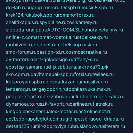
avtoyurist-moskva1.ru
hardware.org.ru
схема-авто.рф
dg-lab.ru
angrup.ru
recruiter.spb.ru
music8.spb.ru
krsk124.ru
kubok.spb.ru
romanofforex.ru
analitikaplus.ru
spyonline.ru
zosikamery.ru
sloboda-ural.pp.ru
AUTO-COM.SU
hohota.net
alimy.ru
online-z.com
aromat-vostoka.ru
otdelkaexp.ru
mobilvest.ru
bbd.net.ru
mebelshop.msk.ru
smp-forum.ru
bastion-td.ru
kosmoscreative.ru
avrmotors.ru
art-galadesign.ru
tiffany-c.ru
ecostep-samara.ru
d-p.spb.ru
галактика73.рф
sko.com.ru
davitamebel-spb.ru
fotsis.ru
tesiaes.ru
kokoroyari.spb.ru
blesna-kazan.ru
mossilver.ru
lenderoq.ru
sergeydobrin.ru
tochkazvuka.msk.ru
people-of-art.ru
bezzubova.ru
clubtibet.ru
orior-aks.ru
dynamoauto.ru
szk-favorit.ru
carlines.ru
flatnsk.ru
kingbolenskaner.ru
alex-motor.ru
astroline.net.ru
act1.spb.ru
polyglot.com.ru
gidlipetsk.ru
ooo-driada.ru
detsad125.ru
mir-zdoroviya.ru
bruslanovo.ru
siterem.ru