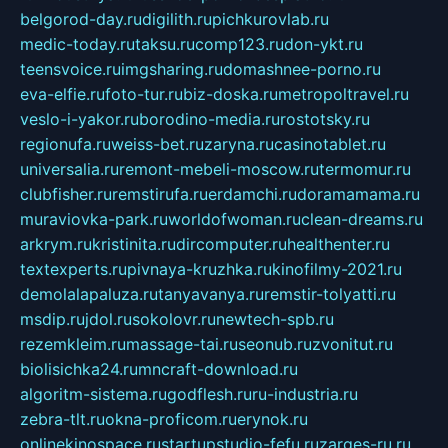
belgorod-day.ru
digilith.ru
pichkurovlab.ru
medic-today.ru
taksu.ru
comp123.ru
don-ykt.ru
teensvoice.ru
imgsharing.ru
domashnee-porno.ru
eva-elfie.ru
foto-tur.ru
biz-doska.ru
metropoltravel.ru
veslo-i-yakor.ru
borodino-media.ru
rostotsky.ru
regionufa.ru
weiss-bet.ru
zaryna.ru
casinotablet.ru
universalia.ru
remont-mebeli-moscow.ru
termomur.ru
clubfisher.ru
remstirufa.ru
erdamchi.ru
doramamama.ru
muraviovka-park.ru
worldofwoman.ru
clean-dreams.ru
arkrym.ru
kristinita.ru
dircomputer.ru
healthenter.ru
textexperts.ru
pivnaya-kruzhka.ru
kinofilmy-2021.ru
demolalapaluza.ru
tanyavanya.ru
remstir-tolyatti.ru
msdip.ru
jdol.ru
sokolovr.ru
newtech-spb.ru
rezemkleim.ru
massage-tai.ru
seonub.ru
zvonitut.ru
biolisichka24.ru
mncraft-download.ru
algoritm-sistema.ru
godflesh.ru
ru-industria.ru
zebra-tlt.ru
okna-proficom.ru
erynok.ru
onlinekinospace.ru
startupstudio-fefu.ru
zarges-ru.ru