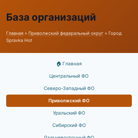
База организаций
Главная
»
Приволжский федеральный округ
» Город
Spravka Hot
🏠 Главная
Центральный ФО
Северо-Западный ФО
Приволжский ФО
Уральский ФО
Сибирский ФО
Дальневосточный ФО