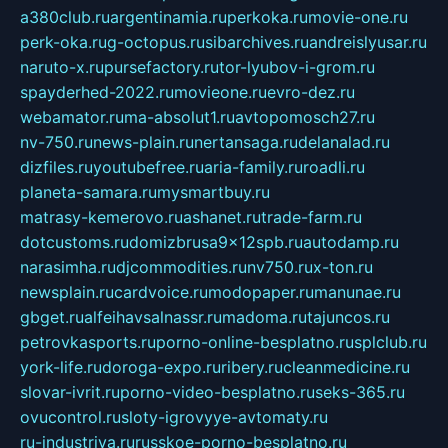
a380club.ru
argentinamia.ru
perkoka.ru
movie-one.ru
perk-oka.ru
g-octopus.ru
sibarchives.ru
andreislyusar.ru
naruto-x.ru
pursefactory.ru
tor-lyubov-i-grom.ru
spayderhed-2022.ru
movieone.ru
evro-dez.ru
webamator.ru
ma-absolut1.ru
avtopomosch27.ru
nv-750.ru
news-plain.ru
nertansaga.ru
delanalad.ru
dizfiles.ru
youtubefree.ru
aria-family.ru
roadli.ru
planeta-samara.ru
mysmartbuy.ru
matrasy-kemerovo.ru
ashanet.ru
trade-farm.ru
dotcustoms.ru
domizbrusa9x12spb.ru
autodamp.ru
narasimha.ru
djcommodities.ru
nv750.ru
x-ton.ru
newsplain.ru
cardvoice.ru
modopaper.ru
manunae.ru
gbget.ru
alfeihavsalnassr.ru
madoma.ru
tajuncos.ru
petrovkasports.ru
porno-online-besplatno.ru
splclub.ru
york-life.ru
doroga-expo.ru
ribery.ru
cleanmedicine.ru
slovar-ivrit.ru
porno-video-besplatno.ru
seks-365.ru
ovucontrol.ru
sloty-igrovyye-avtomaty.ru
ru-industriya.ru
russkoe-porno-besplatno.ru