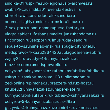
sindika-01.ru
sp-life.ru
x-legion.ru
sib-archives.ru
e-abis-1-c.ru
sindika01.ru
venda-festival.ru
store-brawlstars.ru
dooraleksandria.ru
antenna-highly.ru
mine-lab-msk.ru
1-mus.ru
3-sex-porn.ru
ban-damn.ru
purse-factory.ru
viagra-tablet.ru
fasbags.ru
adler-jun.ru
bandamn.ru
fincontech.ru
3sexporn.ru
1mus.ru
darksand.ru
rebus-toys.ru
minelab-msk.ru
alabuga-cityhotel.ru
medsprawo-4-ka.ru
2864420.ru
blagodarenie-spb.ru
zajmy24.ru
tovudyi-4-kuhnyanazakaz.ru
brazzerscom.ru
medsprawo4ka.ru
xehyroo5kuhnyanazakaz.ru
fabrikayfabrikaefabrika.ru
vskrytie-zamkov-moskva-113.ru
biletnadom.ru
zed-online.ru
pimchax.ru
brazzers-hd.ru
z-host.ru
kitubeu2kuhnyanazakaz.ru
naperekate.ru
kuhnyaofabrikaufabrik.ru
kitubeu-2-kuhnyanazakaz.ru
xehyroo-5-kuhnyanazakaz.ru
cs-68.ru
guzywia-4-kuhnyanazakaz.ru
mir-tk.ru
vlknrussia.ru