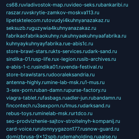
cs68.ru
vladivostok-map.ru
video-seks.ru
bankaribi.ru
raszar.ru
vskrytie-zamkov-moskva113.ru
lipetsktelecom.ru
tovudyi4kuhnyanazakaz.ru
seksuzb.ru
guzywia4kuhnyanazakaz.ru
fabrikaofabrikaokuhny.ru
kuhnyaekuhnyaafabrika.ru
kuhnyaykuhnyayfabrika.ru
e-abis1c.ru
store-brawl-stars.ru
kts-services.ru
dark-sand.ru
sindika-01.ru
sp-life.ru
x-legion.ru
sib-archives.ru
e-abis-1-c.ru
sindika01.ru
venda-festival.ru
store-brawlstars.ru
dooraleksandria.ru
antenna-highly.ru
mine-lab-msk.ru
1-mus.ru
3-sex-porn.ru
ban-damn.ru
purse-factory.ru
viagra-tablet.ru
fasbags.ru
adler-jun.ru
bandamn.ru
fincontech.ru
3sexporn.ru
1mus.ru
darksand.ru
rebus-toys.ru
minelab-msk.ru
rtdco.ru
seo-prodvizhenie-sajtov-stroitelnyh-kompanij.ru
card-voice.ru
rulonnyygazon177.ru
snow-guard.ru
domizbrusa-9x12spb.ru
demaholding.ru
aalse.ru