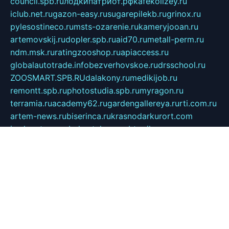
council.spb.ru
лодкипатриот.рф
kafekolizey.ru
iclub.net.ru
gazon-easy.ru
sugarepilekb.ru
grinox.ru
pylesostineco.ru
msts-ozarenie.ru
kameryjooan.ru
artemovskij.ru
dopler.spb.ru
aid70.ru
metall-perm.ru
ndm.msk.ru
ratingzooshop.ru
apiaccess.ru
globalautotrade.info
bezverhovskoe.ru
drsschool.ru
ZOOSMART.SPB.RU
dalakony.ru
medikijob.ru
remontt.spb.ru
photostudia.spb.ru
myragon.ru
terramia.ru
academy62.ru
gardengallereya.ru
rti.com.ru
artem-news.ru
biserinca.ru
krasnodarkurort.com
imshowtv.ru
mebel-v-tule.ru
mobtopik.ru
pcsecurity.net.ru
tool-sib.ru
multimetrunit.ru
sp-tour.ru
fan-cs.ru
santeh-russia.ru
symbian9.net.ru
DSHAIR.RU
tmmotors.spb.ru
xjocuricopii.com
musavtomat.msk.ru
obustrojdom.ru
sovetcik.ru
ybaranovskaya.ru
ppknews.ru
cult-alshei.ru
JAPANRUSSIA.RU
proekciyamebel.ru
imper-finans.ru
rim.org.ru
glamourai.ru
brassminus.ru
zabor-pro.ru
ftn.pp.ru