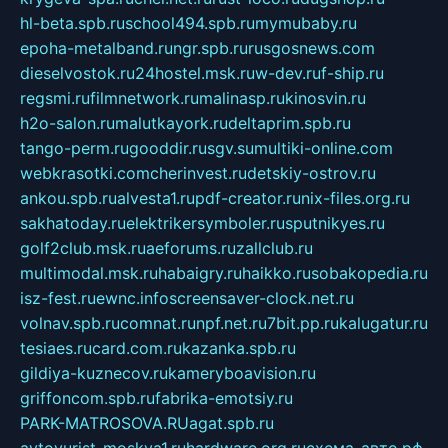
hl-beta.spb.ru
school494.spb.ru
mymubaby.ru
epoha-metalband.ru
ngr.spb.ru
rusgosnews.com
dieselvostok.ru
24hostel.msk.ru
w-dev.ru
f-ship.ru
regsmi.ru
filmnetwork.ru
malinasp.ru
kinosvin.ru
h2o-salon.ru
malutkayork.ru
deltaprim.spb.ru
tango-perm.ru
gooddir.ru
sgv.su
multiki-online.com
webkrasotki.com
cherinvest.ru
detskiy-ostrov.ru
ankou.spb.ru
alvesta1.ru
pdf-creator.ru
nix-files.org.ru
sakhatoday.ru
elektrikersymboler.ru
sputnikyes.ru
golf2club.msk.ru
aeforums.ru
zallclub.ru
multimodal.msk.ru
habaigry.ru
haikko.ru
sobakopedia.ru
isz-fest.ru
ewnc.info
screensaver-clock.net.ru
volnav.spb.ru
comnat.ru
npf.net.ru
7bit.pp.ru
kalugatur.ru
tesiaes.ru
card.com.ru
kazanka.spb.ru
gildiya-kuznecov.ru
kameryboavision.ru
griffoncom.spb.ru
fabrika-emotsiy.ru
PARK-MATROSOVA.RU
agat.spb.ru