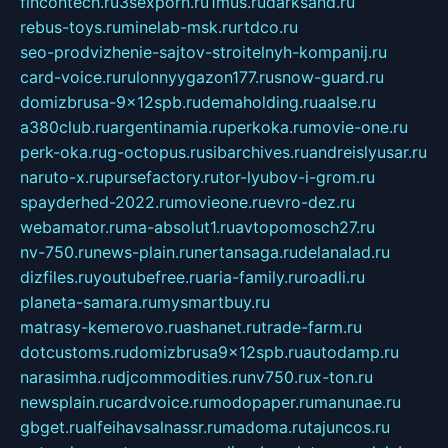
fincontech.ru
3sexporn.ru
1mus.ru
darksand.ru
rebus-toys.ru
minelab-msk.ru
rtdco.ru
seo-prodvizhenie-sajtov-stroitelnyh-kompanij.ru
card-voice.ru
rulonnyygazon177.ru
snow-guard.ru
domizbrusa-9x12spb.ru
demaholding.ru
aalse.ru
a380club.ru
argentinamia.ru
perkoka.ru
movie-one.ru
perk-oka.ru
g-octopus.ru
sibarchives.ru
andreislyusar.ru
naruto-x.ru
pursefactory.ru
tor-lyubov-i-grom.ru
spayderhed-2022.ru
movieone.ru
evro-dez.ru
webamator.ru
ma-absolut1.ru
avtopomosch27.ru
nv-750.ru
news-plain.ru
nertansaga.ru
delanalad.ru
dizfiles.ru
youtubefree.ru
aria-family.ru
roadli.ru
planeta-samara.ru
mysmartbuy.ru
matrasy-kemerovo.ru
ashanet.ru
trade-farm.ru
dotcustoms.ru
domizbrusa9x12spb.ru
autodamp.ru
narasimha.ru
djcommodities.ru
nv750.ru
x-ton.ru
newsplain.ru
cardvoice.ru
modopaper.ru
manunae.ru
gbget.ru
alfeihavsalnassr.ru
madoma.ru
tajuncos.ru