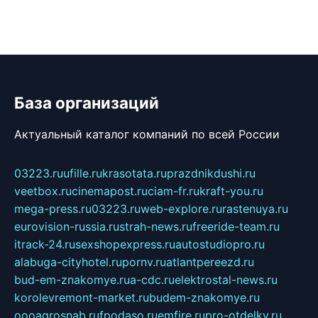
База организаций
Актуальный каталог компаний по всей России
03223.ru
ufille.ru
krasotata.ru
prazdnikdushi.ru
veetbox.ru
cinemapost.ru
ciam-fr.ru
kraft-you.ru
mega-press.ru
03223.ru
web-explore.ru
rastenuya.ru
eurovision-russia.ru
strah-news.ru
freeride-team.ru
itrack-24.ru
sexshopexpress.ru
autostudiopro.ru
alabuga-cityhotel.ru
pornv.ru
atlantpereezd.ru
bud-em-znakomye.ru
a-cdc.ru
elektrostal-news.ru
korolevremont-market.ru
budem-znakomye.ru
oooagrosnab.ru
fpodaso.ru
emfire.ru
pro-otdelky.ru