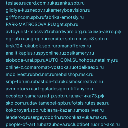
tesiaes.ru
card.com.ru
kazanka.spb.ru
gildiya-kuznecov.ru
kameryboavision.ru
griffoncom.spb.ru
fabrika-emotsiy.ru
PARK-MATROSOVA.RU
agat.spb.ru
avtoyurist-moskva1.ru
hardware.org.ru
схема-авто.рф
dg-lab.ru
angrup.ru
recruiter.spb.ru
music8.spb.ru
krsk124.ru
kubok.spb.ru
romanofforex.ru
analitikaplus.ru
spyonline.ru
zosikamery.ru
sloboda-ural.pp.ru
AUTO-COM.SU
hohota.net
alimy.ru
online-z.com
aromat-vostoka.ru
otdelkaexp.ru
mobilvest.ru
bbd.net.ru
mebelshop.msk.ru
smp-forum.ru
bastion-td.ru
kosmoscreative.ru
avrmotors.ru
art-galadesign.ru
tiffany-c.ru
ecostep-samara.ru
d-p.spb.ru
галактика73.рф
sko.com.ru
davitamebel-spb.ru
fotsis.ru
tesiaes.ru
kokoroyari.spb.ru
blesna-kazan.ru
mossilver.ru
lenderoq.ru
sergeydobrin.ru
tochkazvuka.msk.ru
people-of-art.ru
bezzubova.ru
clubtibet.ru
orior-aks.ru