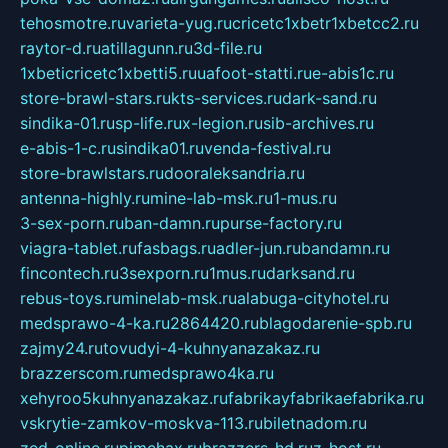
tehosmotre.ru
varieta-yug.ru
cricetc1xbetr1xbetcc2.ru
raytor-d.ru
atillagunn.ru
3d-file.ru
1xbeticricetc1xbetti5.ru
uafoot-statti.ru
e-abis1c.ru
store-brawl-stars.ru
kts-services.ru
dark-sand.ru
sindika-01.ru
sp-life.ru
x-legion.ru
sib-archives.ru
e-abis-1-c.ru
sindika01.ru
venda-festival.ru
store-brawlstars.ru
dooraleksandria.ru
antenna-highly.ru
mine-lab-msk.ru
1-mus.ru
3-sex-porn.ru
ban-damn.ru
purse-factory.ru
viagra-tablet.ru
fasbags.ru
adler-jun.ru
bandamn.ru
fincontech.ru
3sexporn.ru
1mus.ru
darksand.ru
rebus-toys.ru
minelab-msk.ru
alabuga-cityhotel.ru
medsprawo-4-ka.ru
2864420.ru
blagodarenie-spb.ru
zajmy24.ru
tovudyi-4-kuhnyanazakaz.ru
brazzerscom.ru
medsprawo4ka.ru
xehyroo5kuhnyanazakaz.ru
fabrikayfabrikaefabrika.ru
vskrytie-zamkov-moskva-113.ru
biletnadom.ru
zed-online.ru
pimchax.ru
brazzers-hd.ru
z-host.ru