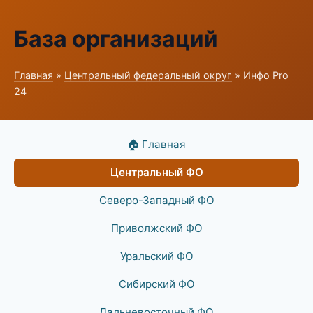
База организаций
Главная
»
Центральный федеральный округ
» Инфо Pro
24
🏠 Главная
Центральный ФО
Северо-Западный ФО
Приволжский ФО
Уральский ФО
Сибирский ФО
Дальневосточный ФО