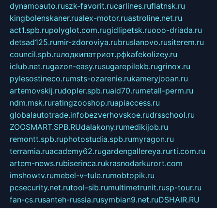
dynamoauto.ru
szk-favorit.ru
carlines.ru
flatnsk.ru
kingbolenskaner.ru
alex-motor.ru
astroline.net.ru
act1.spb.ru
polyglot.com.ru
gidlipetsk.ru
ooo-driada.ru
detsad125.ru
mir-zdoroviya.ru
bruslanovo.ru
siterem.ru
council.spb.ru
лодкипатриот.рф
kafekolizey.ru
iclub.net.ru
gazon-easy.ru
sugarepilekb.ru
grinox.ru
pylesostineco.ru
msts-ozarenie.ru
kameryjooan.ru
artemovskij.ru
dopler.spb.ru
aid70.ru
metall-perm.ru
ndm.msk.ru
ratingzooshop.ru
apiaccess.ru
globalautotrade.info
bezverhovskoe.ru
drsschool.ru
ZOOSMART.SPB.RU
dalakony.ru
medikijob.ru
remontt.spb.ru
photostudia.spb.ru
myragon.ru
terramia.ru
academy62.ru
gardengallereya.ru
rti.com.ru
artem-news.ru
biserinca.ru
krasnodarkurort.com
imshowtv.ru
mebel-v-tule.ru
mobtopik.ru
pcsecurity.net.ru
tool-sib.ru
multimetrunit.ru
sp-tour.ru
fan-cs.ru
santeh-russia.ru
symbian9.net.ru
DSHAIR.RU
tmmotors.spb.ru
xjocuricopii.com
musavtomat.msk.ru