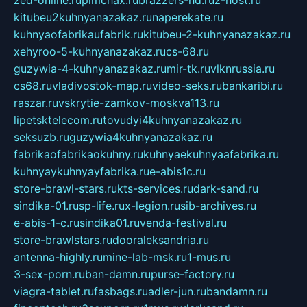
kitubeu2kuhnyanazakaz.ru
naperekate.ru
kuhnyaofabrikaufabrik.ru
kitubeu-2-kuhnyanazakaz.ru
xehyroo-5-kuhnyanazakaz.ru
cs-68.ru
guzywia-4-kuhnyanazakaz.ru
mir-tk.ru
vlknrussia.ru
cs68.ru
vladivostok-map.ru
video-seks.ru
bankaribi.ru
raszar.ru
vskrytie-zamkov-moskva113.ru
lipetsktelecom.ru
tovudyi4kuhnyanazakaz.ru
seksuzb.ru
guzywia4kuhnyanazakaz.ru
fabrikaofabrikaokuhny.ru
kuhnyaekuhnyaafabrika.ru
kuhnyaykuhnyayfabrika.ru
e-abis1c.ru
store-brawl-stars.ru
kts-services.ru
dark-sand.ru
sindika-01.ru
sp-life.ru
x-legion.ru
sib-archives.ru
e-abis-1-c.ru
sindika01.ru
venda-festival.ru
store-brawlstars.ru
dooraleksandria.ru
antenna-highly.ru
mine-lab-msk.ru
1-mus.ru
3-sex-porn.ru
ban-damn.ru
purse-factory.ru
viagra-tablet.ru
fasbags.ru
adler-jun.ru
bandamn.ru