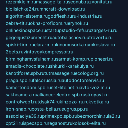
rezemkleim.ru
massage-tai.ru
seonub.ru
zvonitut.ru
biolisichka24.ru
mncraft-download.ru
algoritm-sistema.ru
godflesh.ru
ru-industria.ru
zebra-tlt.ru
okna-proficom.ru
erynok.ru
onlinekinospace.ru
startupstudio-fefu.ru
zarges-ru.ru
gegenjustizunrecht.ru
autobalashov.ru
utrovortu.ru
spiski-firm.ru
elara-m.ru
kinomusorka.ru
mkcslava.ru
2bets.ru
vintovoykompressor.ru
birminghamvsfulham.ru
sarmat-komp.ru
pioneeri.ru
amadis-chocolate.ru
shkurki-karakulya.ru
kanotiforet.spb.ru
tutmassage.ru
ecolog.org.ru
praga.spb.ru
falcorussia.ru
autodoctorservis.ru
kamertondom.spb.ru
net-life.net.ru
avto-vozim.ru
sakhcamera.ru
alliance-electro.spb.ru
stroyavt.ru
controlweb1.ru
tdsak74.ru
kinzozo-ru.ru
kvotka.ru
iron-snab.ru
costa-bella.ru
eugrus.pp.ru
associaciya39.ru
primexpo.spb.ru
bezmorchin.ru
ia2.ru
cpt21.ru
ispecspb.ru
regahost.ru
kolosok-elita.ru