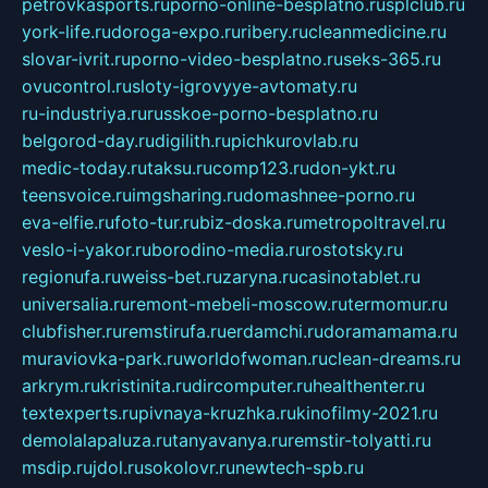
petrovkasports.ru
porno-online-besplatno.ru
splclub.ru
york-life.ru
doroga-expo.ru
ribery.ru
cleanmedicine.ru
slovar-ivrit.ru
porno-video-besplatno.ru
seks-365.ru
ovucontrol.ru
sloty-igrovyye-avtomaty.ru
ru-industriya.ru
russkoe-porno-besplatno.ru
belgorod-day.ru
digilith.ru
pichkurovlab.ru
medic-today.ru
taksu.ru
comp123.ru
don-ykt.ru
teensvoice.ru
imgsharing.ru
domashnee-porno.ru
eva-elfie.ru
foto-tur.ru
biz-doska.ru
metropoltravel.ru
veslo-i-yakor.ru
borodino-media.ru
rostotsky.ru
regionufa.ru
weiss-bet.ru
zaryna.ru
casinotablet.ru
universalia.ru
remont-mebeli-moscow.ru
termomur.ru
clubfisher.ru
remstirufa.ru
erdamchi.ru
doramamama.ru
muraviovka-park.ru
worldofwoman.ru
clean-dreams.ru
arkrym.ru
kristinita.ru
dircomputer.ru
healthenter.ru
textexperts.ru
pivnaya-kruzhka.ru
kinofilmy-2021.ru
demolalapaluza.ru
tanyavanya.ru
remstir-tolyatti.ru
msdip.ru
jdol.ru
sokolovr.ru
newtech-spb.ru