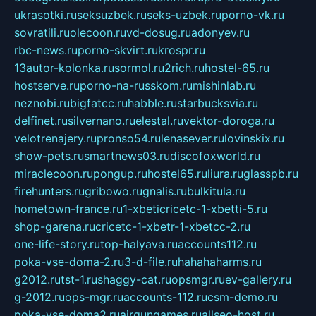
ukrasotki.ru
seksuzbek.ru
seks-uzbek.ru
porno-vk.ru
sovratili.ru
olecoon.ru
vd-dosug.ru
adonyev.ru
rbc-news.ru
porno-skvirt.ru
krospr.ru
13autor-kolonka.ru
sormol.ru
2rich.ru
hostel-65.ru
hostserve.ru
porno-na-russkom.ru
mishinlab.ru
neznobi.ru
bigfatcc.ru
habble.ru
starbucksvia.ru
delfinet.ru
silvernano.ru
elestal.ru
vektor-doroga.ru
velotrenajery.ru
pronso54.ru
lenasever.ru
lovinskix.ru
show-pets.ru
smartnews03.ru
discofoxworld.ru
miraclecoon.ru
pongup.ru
hostel65.ru
liura.ru
glasspb.ru
firehunters.ru
gribowo.ru
gnalis.ru
bulkitula.ru
hometown-france.ru
1-xbeticricetc-1-xbetti-5.ru
shop-garena.ru
cricetc-1-xbetr-1-xbetcc-2.ru
one-life-story.ru
top-halyava.ru
accounts112.ru
poka-vse-doma-2.ru
3-d-file.ru
hahahaharms.ru
g2012.ru
tst-1.ru
shaggy-cat.ru
opsmgr.ru
ev-gallery.ru
g-2012.ru
ops-mgr.ru
accounts-112.ru
csm-demo.ru
poka-vse-doma2.ru
airgungames.ru
allseo-host.ru