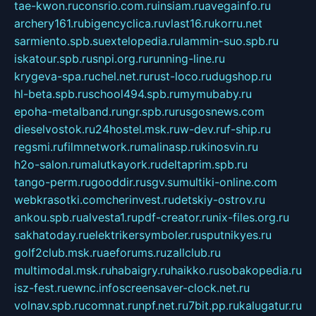
tae-kwon.ru
consrio.com.ru
insiam.ru
avegainfo.ru
archery161.ru
bigencyclica.ru
vlast16.ru
korru.net
sarmiento.spb.su
extelopedia.ru
lammin-suo.spb.ru
iskatour.spb.ru
snpi.org.ru
running-line.ru
krygeva-spa.ru
chel.net.ru
rust-loco.ru
dugshop.ru
hl-beta.spb.ru
school494.spb.ru
mymubaby.ru
epoha-metalband.ru
ngr.spb.ru
rusgosnews.com
dieselvostok.ru
24hostel.msk.ru
w-dev.ru
f-ship.ru
regsmi.ru
filmnetwork.ru
malinasp.ru
kinosvin.ru
h2o-salon.ru
malutkayork.ru
deltaprim.spb.ru
tango-perm.ru
gooddir.ru
sgv.su
multiki-online.com
webkrasotki.com
cherinvest.ru
detskiy-ostrov.ru
ankou.spb.ru
alvesta1.ru
pdf-creator.ru
nix-files.org.ru
sakhatoday.ru
elektrikersymboler.ru
sputnikyes.ru
golf2club.msk.ru
aeforums.ru
zallclub.ru
multimodal.msk.ru
habaigry.ru
haikko.ru
sobakopedia.ru
isz-fest.ru
ewnc.info
screensaver-clock.net.ru
volnav.spb.ru
comnat.ru
npf.net.ru
7bit.pp.ru
kalugatur.ru